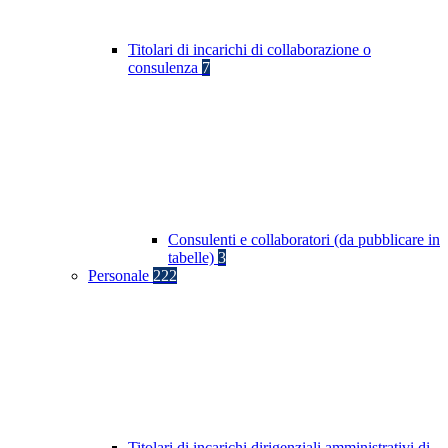
Titolari di incarichi di collaborazione o
consulenza
7
Consulenti e collaboratori (da pubblicare in
tabelle)
3
Personale
222
Titolari di incarichi dirigenziali amministrativi di