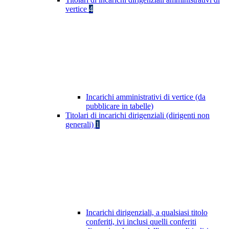
vertice
4
Incarichi amministrativi di vertice (da
pubblicare in tabelle)
Titolari di incarichi dirigenziali (dirigenti non
generali)
1
Incarichi dirigenziali, a qualsiasi titolo
conferiti, ivi inclusi quelli conferiti