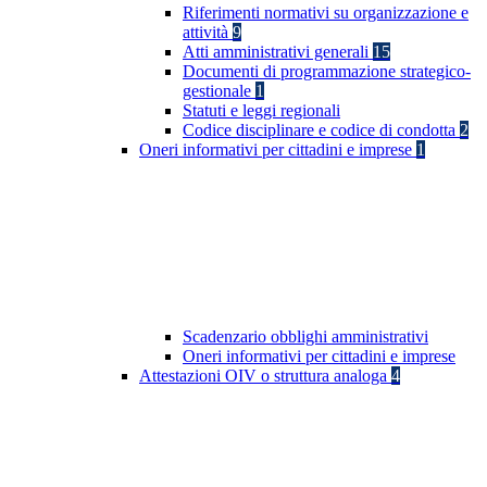
Riferimenti normativi su organizzazione e
attività
9
Atti amministrativi generali
15
Documenti di programmazione strategico-
gestionale
1
Statuti e leggi regionali
Codice disciplinare e codice di condotta
2
Oneri informativi per cittadini e imprese
1
Scadenzario obblighi amministrativi
Oneri informativi per cittadini e imprese
Attestazioni OIV o struttura analoga
4