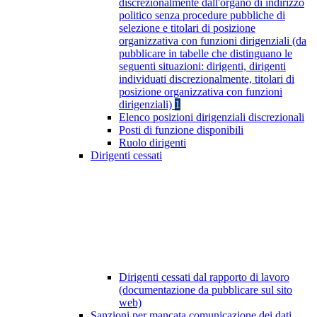
discrezionalmente dall'organo di indirizzo
politico senza procedure pubbliche di
selezione e titolari di posizione
organizzativa con funzioni dirigenziali (da
pubblicare in tabelle che distinguano le
seguenti situazioni: dirigenti, dirigenti
individuati discrezionalmente, titolari di
posizione organizzativa con funzioni
dirigenziali)
1
Elenco posizioni dirigenziali discrezionali
Posti di funzione disponibili
Ruolo dirigenti
Dirigenti cessati
Dirigenti cessati dal rapporto di lavoro
(documentazione da pubblicare sul sito
web)
Sanzioni per mancata comunicazione dei dati