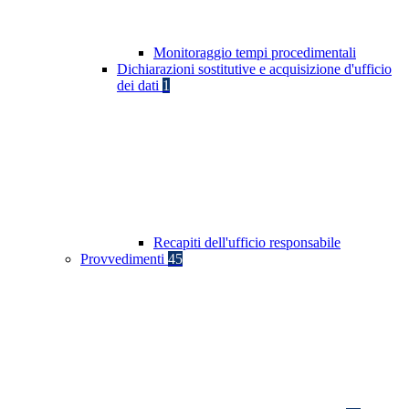
Monitoraggio tempi procedimentali
Dichiarazioni sostitutive e acquisizione d'ufficio
dei dati
1
Recapiti dell'ufficio responsabile
Provvedimenti
45