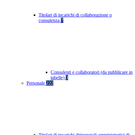
Titolari di incarichi di collaborazione o
consulenza
7
Consulenti e collaboratori (da pubblicare in
tabelle)
3
Personale
222
Titolari di incarichi dirigenziali amministrativi di