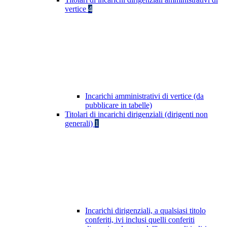
vertice
4
Incarichi amministrativi di vertice (da
pubblicare in tabelle)
Titolari di incarichi dirigenziali (dirigenti non
generali)
1
Incarichi dirigenziali, a qualsiasi titolo
conferiti, ivi inclusi quelli conferiti