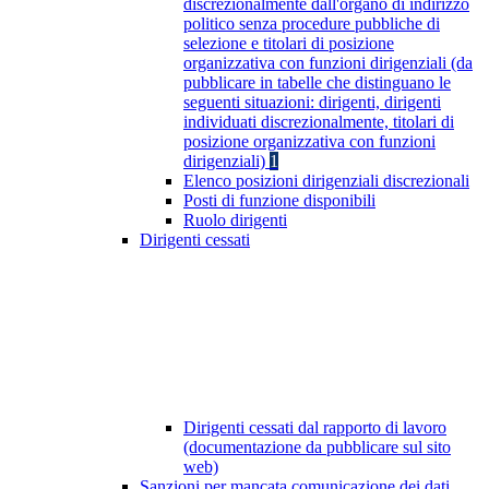
discrezionalmente dall'organo di indirizzo
politico senza procedure pubbliche di
selezione e titolari di posizione
organizzativa con funzioni dirigenziali (da
pubblicare in tabelle che distinguano le
seguenti situazioni: dirigenti, dirigenti
individuati discrezionalmente, titolari di
posizione organizzativa con funzioni
dirigenziali)
1
Elenco posizioni dirigenziali discrezionali
Posti di funzione disponibili
Ruolo dirigenti
Dirigenti cessati
Dirigenti cessati dal rapporto di lavoro
(documentazione da pubblicare sul sito
web)
Sanzioni per mancata comunicazione dei dati