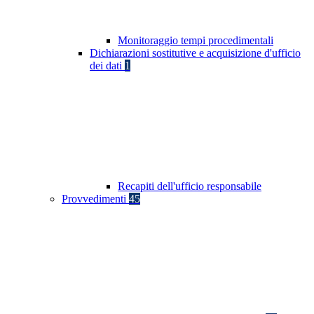
Monitoraggio tempi procedimentali
Dichiarazioni sostitutive e acquisizione d'ufficio
dei dati
1
Recapiti dell'ufficio responsabile
Provvedimenti
45