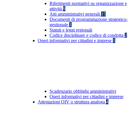
Riferimenti normativi su organizzazione e
attività
9
Atti amministrativi generali
15
Documenti di programmazione strategico-
gestionale
1
Statuti e leggi regionali
Codice disciplinare e codice di condotta
2
Oneri informativi per cittadini e imprese
1
Scadenzario obblighi amministrativi
Oneri informativi per cittadini e imprese
Attestazioni OIV o struttura analoga
4