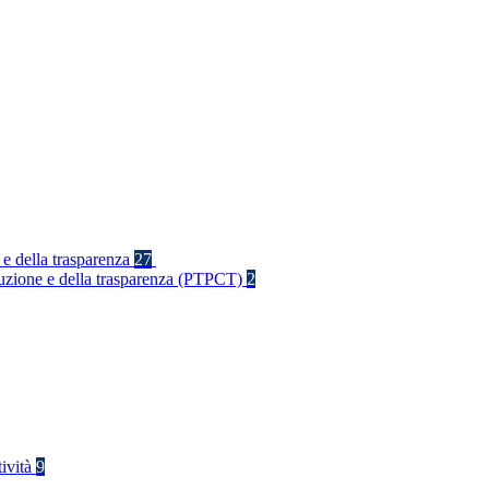
 e della trasparenza
27
rruzione e della trasparenza (PTPCT)
2
tività
9