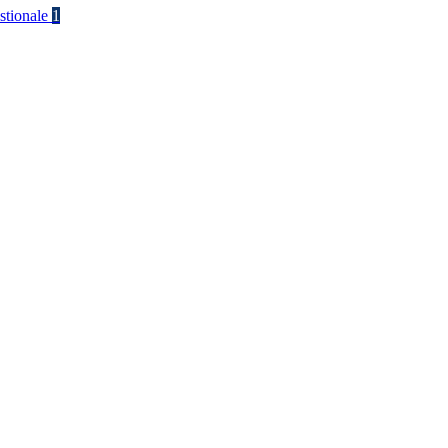
stionale
1