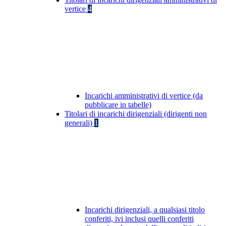
vertice
4
Incarichi amministrativi di vertice (da
pubblicare in tabelle)
Titolari di incarichi dirigenziali (dirigenti non
generali)
1
Incarichi dirigenziali, a qualsiasi titolo
conferiti, ivi inclusi quelli conferiti