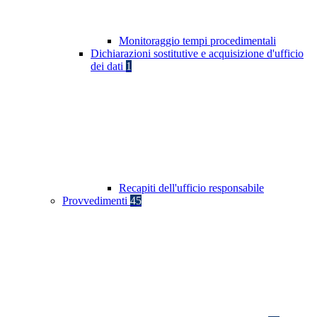
Monitoraggio tempi procedimentali
Dichiarazioni sostitutive e acquisizione d'ufficio
dei dati
1
Recapiti dell'ufficio responsabile
Provvedimenti
45