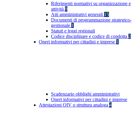
Riferimenti normativi su organizzazione e
attività
9
Atti amministrativi generali
15
Documenti di programmazione strategico-
gestionale
1
Statuti e leggi regionali
Codice disciplinare e codice di condotta
2
Oneri informativi per cittadini e imprese
1
Scadenzario obblighi amministrativi
Oneri informativi per cittadini e imprese
Attestazioni OIV o struttura analoga
4