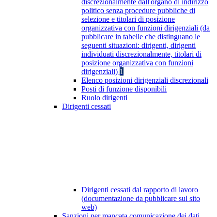
discrezionalmente dall'organo di indirizzo
politico senza procedure pubbliche di
selezione e titolari di posizione
organizzativa con funzioni dirigenziali (da
pubblicare in tabelle che distinguano le
seguenti situazioni: dirigenti, dirigenti
individuati discrezionalmente, titolari di
posizione organizzativa con funzioni
dirigenziali)
1
Elenco posizioni dirigenziali discrezionali
Posti di funzione disponibili
Ruolo dirigenti
Dirigenti cessati
Dirigenti cessati dal rapporto di lavoro
(documentazione da pubblicare sul sito
web)
Sanzioni per mancata comunicazione dei dati