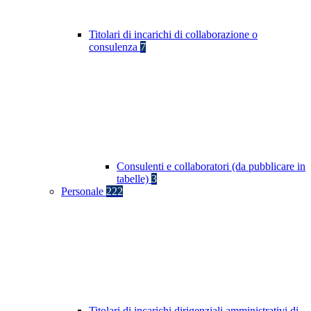
Titolari di incarichi di collaborazione o
consulenza
7
Consulenti e collaboratori (da pubblicare in
tabelle)
3
Personale
222
Titolari di incarichi dirigenziali amministrativi di