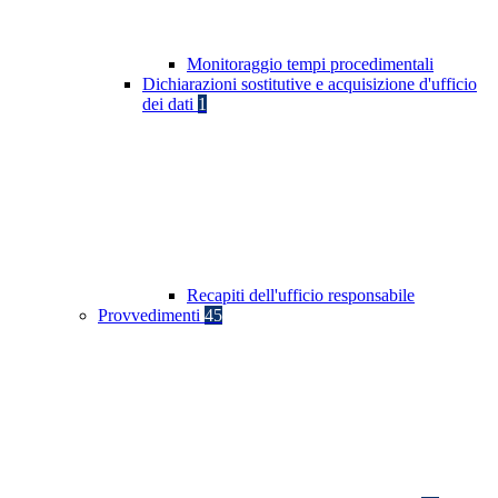
Monitoraggio tempi procedimentali
Dichiarazioni sostitutive e acquisizione d'ufficio
dei dati
1
Recapiti dell'ufficio responsabile
Provvedimenti
45