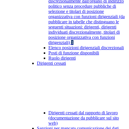
discrezionalmente dall'organo di indirizzo
politico senza procedure pubbliche di
selezione e titolari di posizione
organizzativa con funzioni dirigenziali (da
pubblicare in tabelle che distinguano le
seguenti situazioni: dirigenti, dirigenti
individuati discrezionalmente, titolari di
posizione organizzativa con funzioni
dirigenziali)
1
Elenco posizioni dirigenziali discrezionali
Posti di funzione disponibili
Ruolo dirigenti
Dirigenti cessati
Dirigenti cessati dal rapporto di lavoro
(documentazione da pubblicare sul sito
web)
Sanzioni per mancata comunicazione dei dati