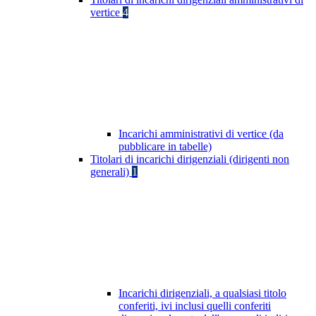
vertice
4
Incarichi amministrativi di vertice (da
pubblicare in tabelle)
Titolari di incarichi dirigenziali (dirigenti non
generali)
1
Incarichi dirigenziali, a qualsiasi titolo
conferiti, ivi inclusi quelli conferiti