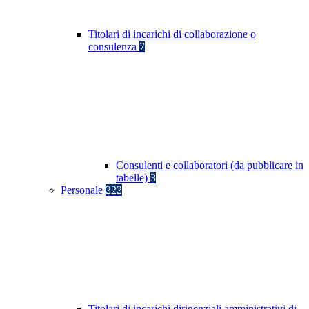
Titolari di incarichi di collaborazione o
consulenza
7
Consulenti e collaboratori (da pubblicare in
tabelle)
3
Personale
222
Titolari di incarichi dirigenziali amministrativi di