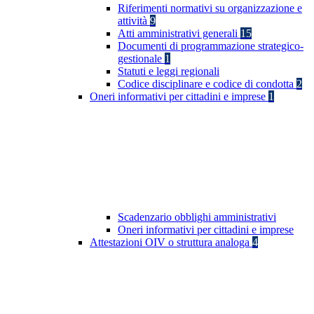
Riferimenti normativi su organizzazione e
attività
9
Atti amministrativi generali
15
Documenti di programmazione strategico-
gestionale
1
Statuti e leggi regionali
Codice disciplinare e codice di condotta
2
Oneri informativi per cittadini e imprese
1
Scadenzario obblighi amministrativi
Oneri informativi per cittadini e imprese
Attestazioni OIV o struttura analoga
4