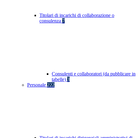
Titolari di incarichi di collaborazione o
consulenza
7
Consulenti e collaboratori (da pubblicare in
tabelle)
3
Personale
222
Titolari di incarichi dirigenziali amministrativi di