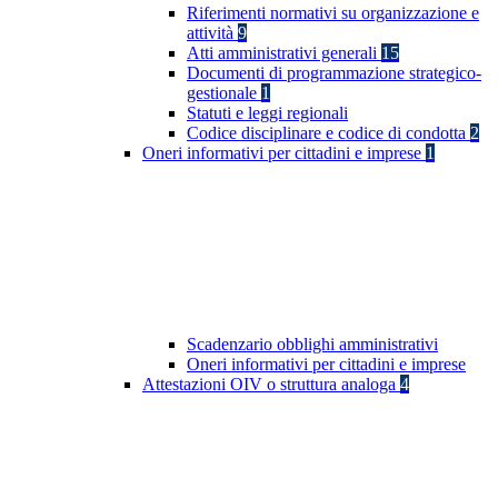
Riferimenti normativi su organizzazione e
attività
9
Atti amministrativi generali
15
Documenti di programmazione strategico-
gestionale
1
Statuti e leggi regionali
Codice disciplinare e codice di condotta
2
Oneri informativi per cittadini e imprese
1
Scadenzario obblighi amministrativi
Oneri informativi per cittadini e imprese
Attestazioni OIV o struttura analoga
4