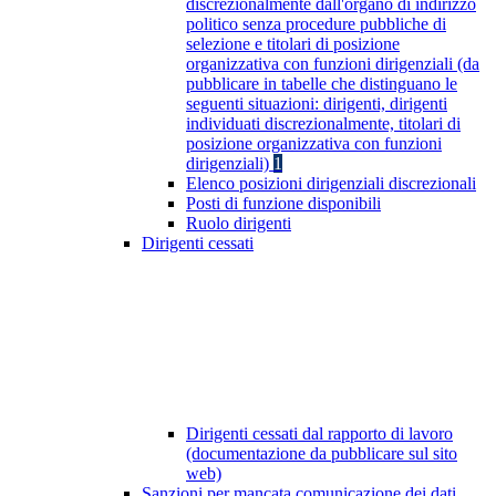
discrezionalmente dall'organo di indirizzo
politico senza procedure pubbliche di
selezione e titolari di posizione
organizzativa con funzioni dirigenziali (da
pubblicare in tabelle che distinguano le
seguenti situazioni: dirigenti, dirigenti
individuati discrezionalmente, titolari di
posizione organizzativa con funzioni
dirigenziali)
1
Elenco posizioni dirigenziali discrezionali
Posti di funzione disponibili
Ruolo dirigenti
Dirigenti cessati
Dirigenti cessati dal rapporto di lavoro
(documentazione da pubblicare sul sito
web)
Sanzioni per mancata comunicazione dei dati