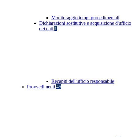
Monitoraggio tempi procedimentali
Dichiarazioni sostitutive e acquisizione d'ufficio
dei dati
1
Recapiti dell'ufficio responsabile
Provvedimenti
45