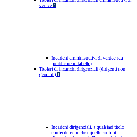
vertice
4
Incarichi amministrativi di vertice (da
pubblicare in tabelle)
Titolari di incarichi dirigenziali (dirigenti non
generali)
1
Incarichi dirigenziali, a qualsiasi titolo
conferiti, ivi inclusi quelli conferiti