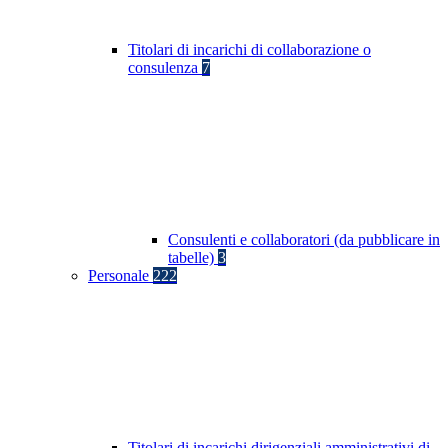
Titolari di incarichi di collaborazione o
consulenza
7
Consulenti e collaboratori (da pubblicare in
tabelle)
3
Personale
222
Titolari di incarichi dirigenziali amministrativi di