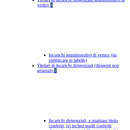
vertice
4
Incarichi amministrativi di vertice (da
pubblicare in tabelle)
Titolari di incarichi dirigenziali (dirigenti non
generali)
1
Incarichi dirigenziali, a qualsiasi titolo
conferiti, ivi inclusi quelli conferiti