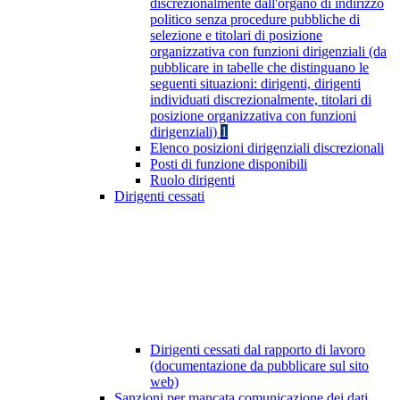
discrezionalmente dall'organo di indirizzo
politico senza procedure pubbliche di
selezione e titolari di posizione
organizzativa con funzioni dirigenziali (da
pubblicare in tabelle che distinguano le
seguenti situazioni: dirigenti, dirigenti
individuati discrezionalmente, titolari di
posizione organizzativa con funzioni
dirigenziali)
1
Elenco posizioni dirigenziali discrezionali
Posti di funzione disponibili
Ruolo dirigenti
Dirigenti cessati
Dirigenti cessati dal rapporto di lavoro
(documentazione da pubblicare sul sito
web)
Sanzioni per mancata comunicazione dei dati