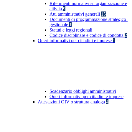
Riferimenti normativi su organizzazione e
attività
9
Atti amministrativi generali
15
Documenti di programmazione strategico-
gestionale
1
Statuti e leggi regionali
Codice disciplinare e codice di condotta
2
Oneri informativi per cittadini e imprese
1
Scadenzario obblighi amministrativi
Oneri informativi per cittadini e imprese
Attestazioni OIV o struttura analoga
4