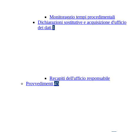
Monitoraggio tempi procedimentali
Dichiarazioni sostitutive e acquisizione d'ufficio
dei dati
1
Recapiti dell'ufficio responsabile
Provvedimenti
45