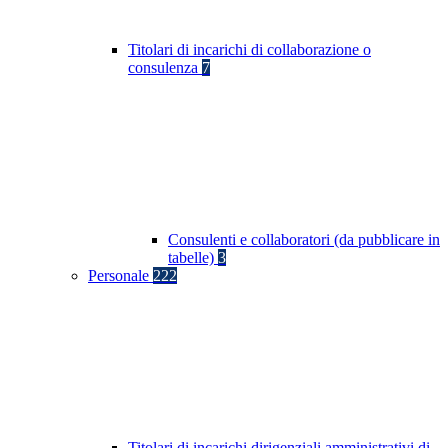
Titolari di incarichi di collaborazione o
consulenza
7
Consulenti e collaboratori (da pubblicare in
tabelle)
3
Personale
222
Titolari di incarichi dirigenziali amministrativi di