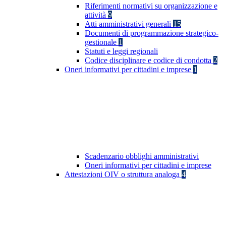
Riferimenti normativi su organizzazione e
attività
9
Atti amministrativi generali
15
Documenti di programmazione strategico-
gestionale
1
Statuti e leggi regionali
Codice disciplinare e codice di condotta
2
Oneri informativi per cittadini e imprese
1
Scadenzario obblighi amministrativi
Oneri informativi per cittadini e imprese
Attestazioni OIV o struttura analoga
4