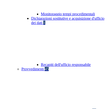
Monitoraggio tempi procedimentali
Dichiarazioni sostitutive e acquisizione d'ufficio
dei dati
1
Recapiti dell'ufficio responsabile
Provvedimenti
45