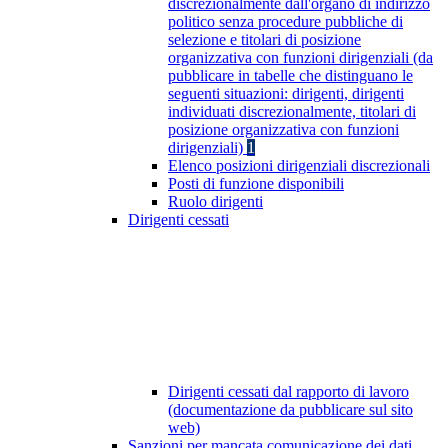
discrezionalmente dall'organo di indirizzo
politico senza procedure pubbliche di
selezione e titolari di posizione
organizzativa con funzioni dirigenziali (da
pubblicare in tabelle che distinguano le
seguenti situazioni: dirigenti, dirigenti
individuati discrezionalmente, titolari di
posizione organizzativa con funzioni
dirigenziali)
1
Elenco posizioni dirigenziali discrezionali
Posti di funzione disponibili
Ruolo dirigenti
Dirigenti cessati
Dirigenti cessati dal rapporto di lavoro
(documentazione da pubblicare sul sito
web)
Sanzioni per mancata comunicazione dei dati