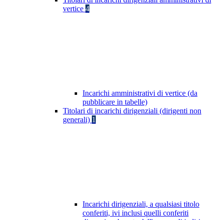
vertice
4
Incarichi amministrativi di vertice (da
pubblicare in tabelle)
Titolari di incarichi dirigenziali (dirigenti non
generali)
1
Incarichi dirigenziali, a qualsiasi titolo
conferiti, ivi inclusi quelli conferiti