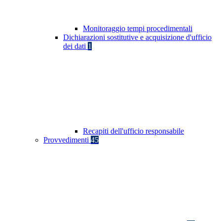
Monitoraggio tempi procedimentali
Dichiarazioni sostitutive e acquisizione d'ufficio
dei dati
1
Recapiti dell'ufficio responsabile
Provvedimenti
45