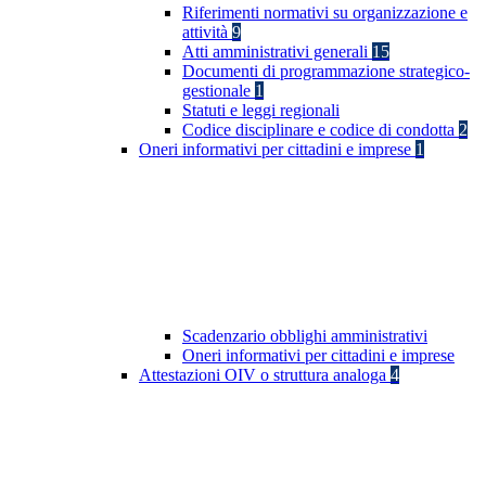
Riferimenti normativi su organizzazione e
attività
9
Atti amministrativi generali
15
Documenti di programmazione strategico-
gestionale
1
Statuti e leggi regionali
Codice disciplinare e codice di condotta
2
Oneri informativi per cittadini e imprese
1
Scadenzario obblighi amministrativi
Oneri informativi per cittadini e imprese
Attestazioni OIV o struttura analoga
4