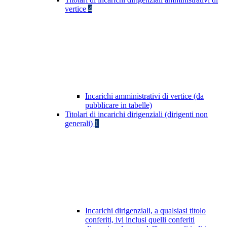
vertice
4
Incarichi amministrativi di vertice (da
pubblicare in tabelle)
Titolari di incarichi dirigenziali (dirigenti non
generali)
1
Incarichi dirigenziali, a qualsiasi titolo
conferiti, ivi inclusi quelli conferiti