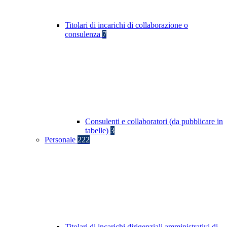
Titolari di incarichi di collaborazione o
consulenza
7
Consulenti e collaboratori (da pubblicare in
tabelle)
3
Personale
222
Titolari di incarichi dirigenziali amministrativi di