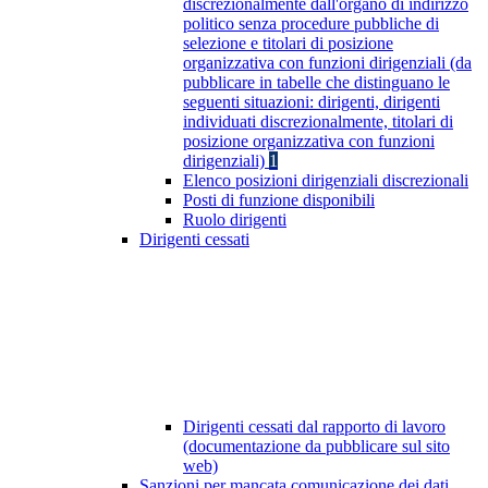
discrezionalmente dall'organo di indirizzo
politico senza procedure pubbliche di
selezione e titolari di posizione
organizzativa con funzioni dirigenziali (da
pubblicare in tabelle che distinguano le
seguenti situazioni: dirigenti, dirigenti
individuati discrezionalmente, titolari di
posizione organizzativa con funzioni
dirigenziali)
1
Elenco posizioni dirigenziali discrezionali
Posti di funzione disponibili
Ruolo dirigenti
Dirigenti cessati
Dirigenti cessati dal rapporto di lavoro
(documentazione da pubblicare sul sito
web)
Sanzioni per mancata comunicazione dei dati