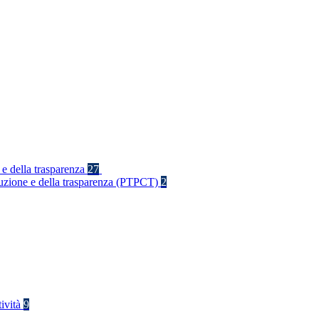
 e della trasparenza
27
rruzione e della trasparenza (PTPCT)
2
tività
9