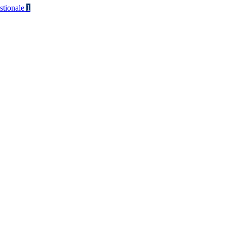
stionale
1