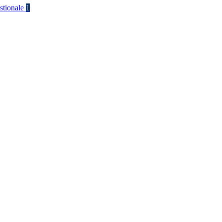
stionale
1