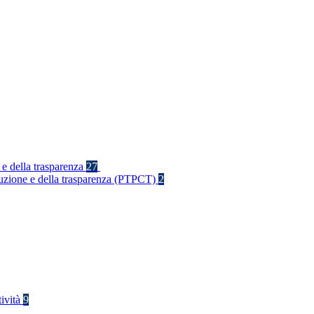
 e della trasparenza
27
rruzione e della trasparenza (PTPCT)
2
tività
9