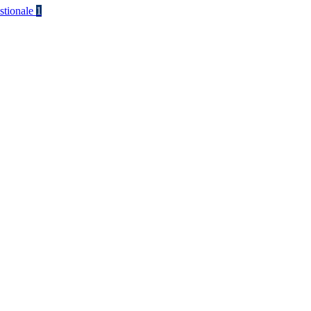
stionale
1