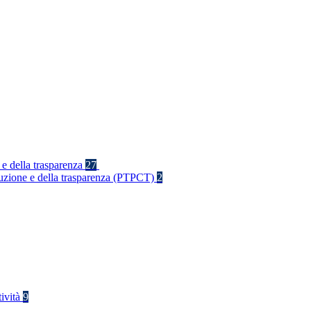
 e della trasparenza
27
rruzione e della trasparenza (PTPCT)
2
tività
9