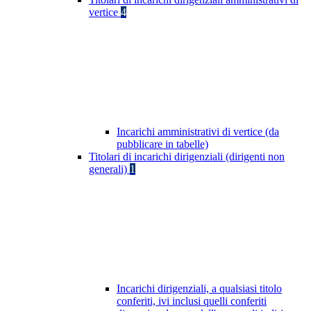
vertice
4
Incarichi amministrativi di vertice (da
pubblicare in tabelle)
Titolari di incarichi dirigenziali (dirigenti non
generali)
1
Incarichi dirigenziali, a qualsiasi titolo
conferiti, ivi inclusi quelli conferiti