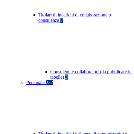
Titolari di incarichi di collaborazione o
consulenza
7
Consulenti e collaboratori (da pubblicare in
tabelle)
3
Personale
222
Titolari di incarichi dirigenziali amministrativi di