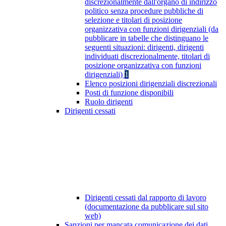
discrezionalmente dall'organo di indirizzo
politico senza procedure pubbliche di
selezione e titolari di posizione
organizzativa con funzioni dirigenziali (da
pubblicare in tabelle che distinguano le
seguenti situazioni: dirigenti, dirigenti
individuati discrezionalmente, titolari di
posizione organizzativa con funzioni
dirigenziali)
1
Elenco posizioni dirigenziali discrezionali
Posti di funzione disponibili
Ruolo dirigenti
Dirigenti cessati
Dirigenti cessati dal rapporto di lavoro
(documentazione da pubblicare sul sito
web)
Sanzioni per mancata comunicazione dei dati