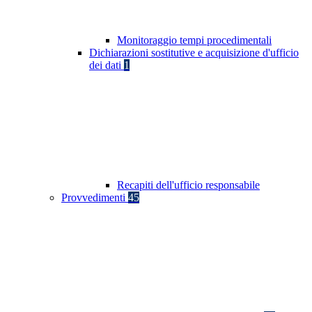
Monitoraggio tempi procedimentali
Dichiarazioni sostitutive e acquisizione d'ufficio
dei dati
1
Recapiti dell'ufficio responsabile
Provvedimenti
45