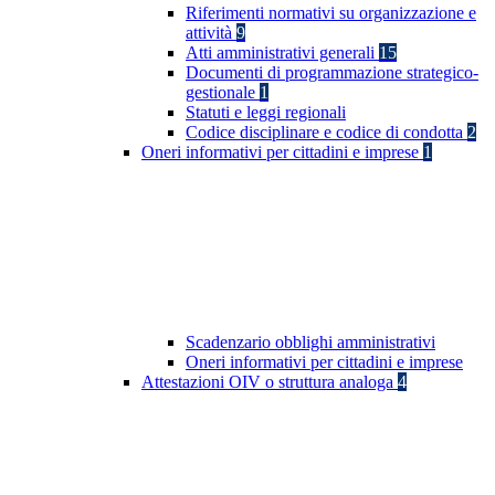
Riferimenti normativi su organizzazione e
attività
9
Atti amministrativi generali
15
Documenti di programmazione strategico-
gestionale
1
Statuti e leggi regionali
Codice disciplinare e codice di condotta
2
Oneri informativi per cittadini e imprese
1
Scadenzario obblighi amministrativi
Oneri informativi per cittadini e imprese
Attestazioni OIV o struttura analoga
4