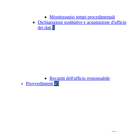
Monitoraggio tempi procedimentali
Dichiarazioni sostitutive e acquisizione d'ufficio
dei dati
1
Recapiti dell'ufficio responsabile
Provvedimenti
45