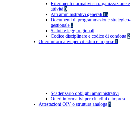
Riferimenti normativi su organizzazione e
attività
9
Atti amministrativi generali
15
Documenti di programmazione strategico-
gestionale
1
Statuti e leggi regionali
Codice disciplinare e codice di condotta
2
Oneri informativi per cittadini e imprese
1
Scadenzario obblighi amministrativi
Oneri informativi per cittadini e imprese
Attestazioni OIV o struttura analoga
4