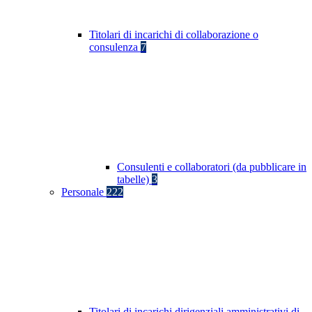
Titolari di incarichi di collaborazione o
consulenza
7
Consulenti e collaboratori (da pubblicare in
tabelle)
3
Personale
222
Titolari di incarichi dirigenziali amministrativi di