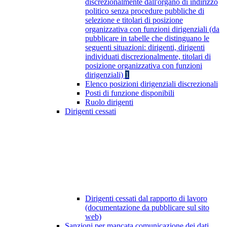
discrezionalmente dall'organo di indirizzo
politico senza procedure pubbliche di
selezione e titolari di posizione
organizzativa con funzioni dirigenziali (da
pubblicare in tabelle che distinguano le
seguenti situazioni: dirigenti, dirigenti
individuati discrezionalmente, titolari di
posizione organizzativa con funzioni
dirigenziali)
1
Elenco posizioni dirigenziali discrezionali
Posti di funzione disponibili
Ruolo dirigenti
Dirigenti cessati
Dirigenti cessati dal rapporto di lavoro
(documentazione da pubblicare sul sito
web)
Sanzioni per mancata comunicazione dei dati