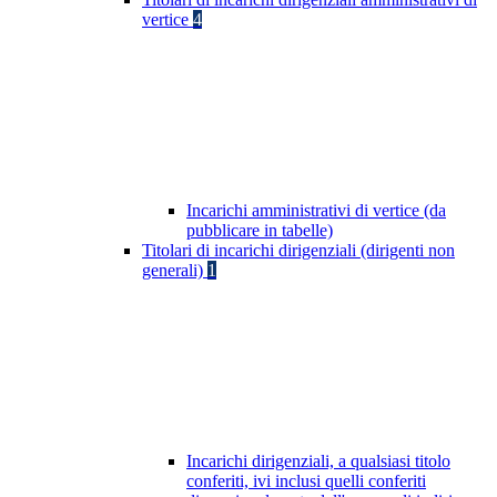
vertice
4
Incarichi amministrativi di vertice (da
pubblicare in tabelle)
Titolari di incarichi dirigenziali (dirigenti non
generali)
1
Incarichi dirigenziali, a qualsiasi titolo
conferiti, ivi inclusi quelli conferiti