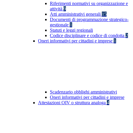
Riferimenti normativi su organizzazione e
attività
9
Atti amministrativi generali
15
Documenti di programmazione strategico-
gestionale
1
Statuti e leggi regionali
Codice disciplinare e codice di condotta
2
Oneri informativi per cittadini e imprese
1
Scadenzario obblighi amministrativi
Oneri informativi per cittadini e imprese
Attestazioni OIV o struttura analoga
4