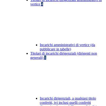
vertice
4
Incarichi amministrativi di vertice (da
pubblicare in tabelle)
Titolari di incarichi dirigenziali (dirigenti non
generali)
1
Incarichi dirigenziali, a qualsiasi titolo
conferiti, ivi inclusi quelli conferiti