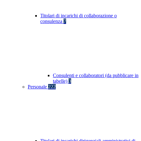
Titolari di incarichi di collaborazione o
consulenza
7
Consulenti e collaboratori (da pubblicare in
tabelle)
3
Personale
222
Titolari di incarichi dirigenziali amministrativi di