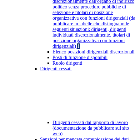
discrezionalmente dall'organo di indirizzo
politico senza procedure pubbliche di
selezione e titolari di posizione
organizzativa con funzioni dirigenziali (da
pubblicare in tabelle che distinguano le
seguenti situazioni: dirigenti, dirigenti
individuati discrezionalmente, titolari di
posizione organizzativa con funzioni
dirigenziali)
1
Elenco posizioni dirigenziali discrezionali
Posti di funzione disponibili
Ruolo dirigenti
Dirigenti cessati
Dirigenti cessati dal rapporto di lavoro
(documentazione da pubblicare sul sito
web)
Sanzioni per mancata comunicazione dei dati