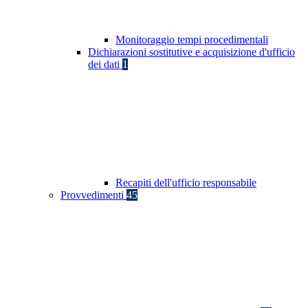
Monitoraggio tempi procedimentali
Dichiarazioni sostitutive e acquisizione d'ufficio
dei dati
1
Recapiti dell'ufficio responsabile
Provvedimenti
45