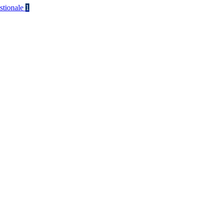
stionale
1