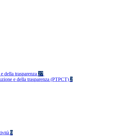
 e della trasparenza
27
rruzione e della trasparenza (PTPCT)
2
tività
9