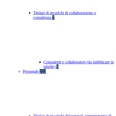
Titolari di incarichi di collaborazione o
consulenza
7
Consulenti e collaboratori (da pubblicare in
tabelle)
3
Personale
222
Titolari di incarichi dirigenziali amministrativi di