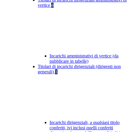
vertice
4
Incarichi amministrativi di vertice (da
pubblicare in tabelle)
Titolari di incarichi dirigenziali (dirigenti non
generali)
1
Incarichi dirigenziali, a qualsiasi titolo
conferiti, ivi inclusi quelli conferiti