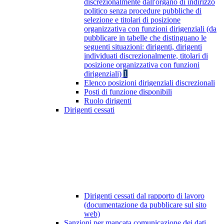
discrezionalmente dall'organo di indirizzo
politico senza procedure pubbliche di
selezione e titolari di posizione
organizzativa con funzioni dirigenziali (da
pubblicare in tabelle che distinguano le
seguenti situazioni: dirigenti, dirigenti
individuati discrezionalmente, titolari di
posizione organizzativa con funzioni
dirigenziali)
1
Elenco posizioni dirigenziali discrezionali
Posti di funzione disponibili
Ruolo dirigenti
Dirigenti cessati
Dirigenti cessati dal rapporto di lavoro
(documentazione da pubblicare sul sito
web)
Sanzioni per mancata comunicazione dei dati