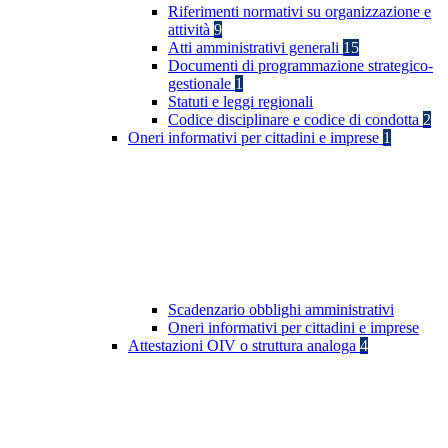
Riferimenti normativi su organizzazione e
attività
9
Atti amministrativi generali
15
Documenti di programmazione strategico-
gestionale
1
Statuti e leggi regionali
Codice disciplinare e codice di condotta
2
Oneri informativi per cittadini e imprese
1
Scadenzario obblighi amministrativi
Oneri informativi per cittadini e imprese
Attestazioni OIV o struttura analoga
4