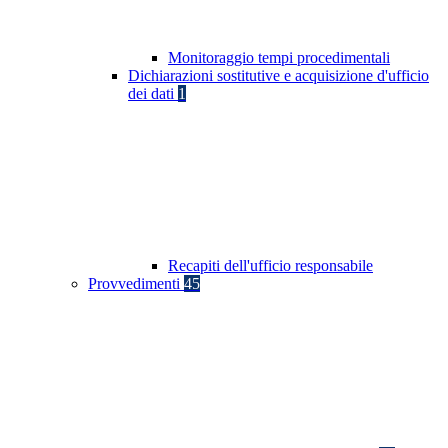
Monitoraggio tempi procedimentali
Dichiarazioni sostitutive e acquisizione d'ufficio
dei dati
1
Recapiti dell'ufficio responsabile
Provvedimenti
45