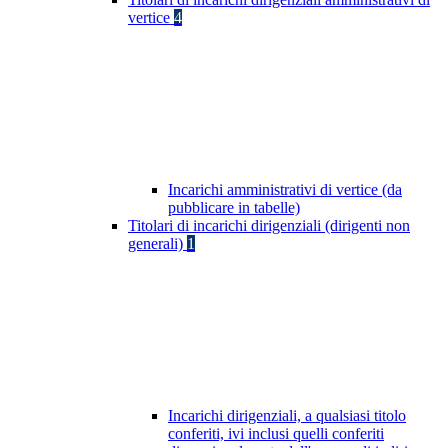
vertice
4
Incarichi amministrativi di vertice (da
pubblicare in tabelle)
Titolari di incarichi dirigenziali (dirigenti non
generali)
1
Incarichi dirigenziali, a qualsiasi titolo
conferiti, ivi inclusi quelli conferiti