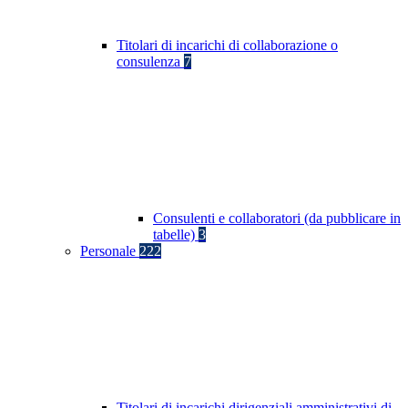
Titolari di incarichi di collaborazione o
consulenza
7
Consulenti e collaboratori (da pubblicare in
tabelle)
3
Personale
222
Titolari di incarichi dirigenziali amministrativi di