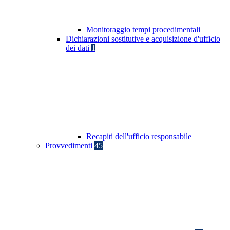
Monitoraggio tempi procedimentali
Dichiarazioni sostitutive e acquisizione d'ufficio
dei dati
1
Recapiti dell'ufficio responsabile
Provvedimenti
45