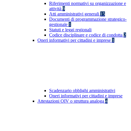
Riferimenti normativi su organizzazione e
attività
9
Atti amministrativi generali
15
Documenti di programmazione strategico-
gestionale
1
Statuti e leggi regionali
Codice disciplinare e codice di condotta
2
Oneri informativi per cittadini e imprese
1
Scadenzario obblighi amministrativi
Oneri informativi per cittadini e imprese
Attestazioni OIV o struttura analoga
4