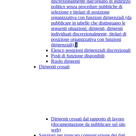
discrezionalmente dall'organo di indirizzo
politico senza procedure pubbliche di
selezione e titolari di posizione
organizzativa con funzioni dirigenziali (da
pubblicare in tabelle che distinguano le
seguenti situazioni: dirigenti, dirigenti
individuati discrezionalmente, titolari di
posizione organizzativa con funzioni
dirigenziali)
1
Elenco posizioni dirigenziali discrezionali
Posti di funzione disponibili
Ruolo dirigenti
Dirigenti cessati
Dirigenti cessati dal rapporto di lavoro
(documentazione da pubblicare sul sito
web)
Sanzioni per mancata comunicazione dei dati