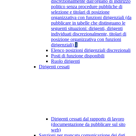
discrezionalmente dall'organo di indirizzo
politico senza procedure pubbliche di
selezione e titolari di posizione
organizzativa con funzioni dirigenziali (da
pubblicare in tabelle che distinguano le
seguenti situazioni: dirigenti, dirigenti
individuati discrezionalmente, titolari di
posizione organizzativa con funzioni
dirigenziali)
1
Elenco posizioni dirigenziali discrezionali
Posti di funzione disponibili
Ruolo dirigenti
Dirigenti cessati
Dirigenti cessati dal rapporto di lavoro
(documentazione da pubblicare sul sito
web)
Sanzioni per mancata comunicazione dei dati