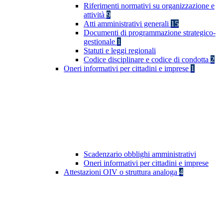
Riferimenti normativi su organizzazione e
attività
9
Atti amministrativi generali
15
Documenti di programmazione strategico-
gestionale
1
Statuti e leggi regionali
Codice disciplinare e codice di condotta
2
Oneri informativi per cittadini e imprese
1
Scadenzario obblighi amministrativi
Oneri informativi per cittadini e imprese
Attestazioni OIV o struttura analoga
4