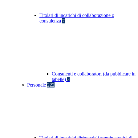
Titolari di incarichi di collaborazione o
consulenza
7
Consulenti e collaboratori (da pubblicare in
tabelle)
3
Personale
222
Titolari di incarichi dirigenziali amministrativi di