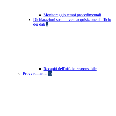
Monitoraggio tempi procedimentali
Dichiarazioni sostitutive e acquisizione d'ufficio
dei dati
1
Recapiti dell'ufficio responsabile
Provvedimenti
45