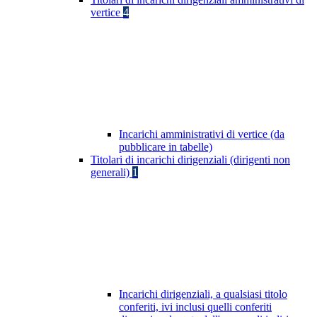
vertice
4
Incarichi amministrativi di vertice (da
pubblicare in tabelle)
Titolari di incarichi dirigenziali (dirigenti non
generali)
1
Incarichi dirigenziali, a qualsiasi titolo
conferiti, ivi inclusi quelli conferiti