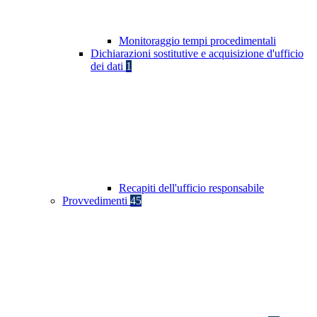
Monitoraggio tempi procedimentali
Dichiarazioni sostitutive e acquisizione d'ufficio
dei dati
1
Recapiti dell'ufficio responsabile
Provvedimenti
45