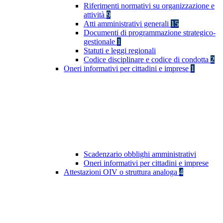
Riferimenti normativi su organizzazione e
attività
9
Atti amministrativi generali
15
Documenti di programmazione strategico-
gestionale
1
Statuti e leggi regionali
Codice disciplinare e codice di condotta
2
Oneri informativi per cittadini e imprese
1
Scadenzario obblighi amministrativi
Oneri informativi per cittadini e imprese
Attestazioni OIV o struttura analoga
4