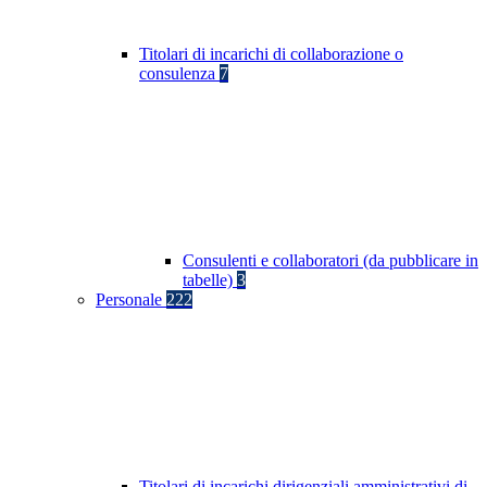
Titolari di incarichi di collaborazione o
consulenza
7
Consulenti e collaboratori (da pubblicare in
tabelle)
3
Personale
222
Titolari di incarichi dirigenziali amministrativi di