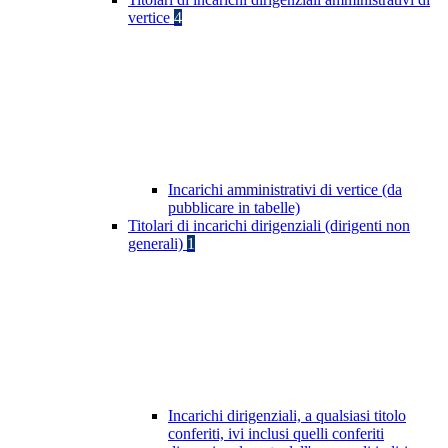
vertice
4
Incarichi amministrativi di vertice (da
pubblicare in tabelle)
Titolari di incarichi dirigenziali (dirigenti non
generali)
1
Incarichi dirigenziali, a qualsiasi titolo
conferiti, ivi inclusi quelli conferiti