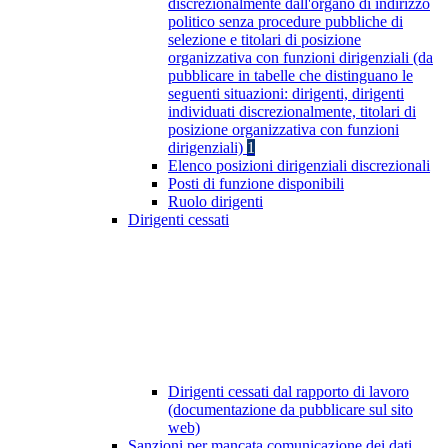
discrezionalmente dall'organo di indirizzo
politico senza procedure pubbliche di
selezione e titolari di posizione
organizzativa con funzioni dirigenziali (da
pubblicare in tabelle che distinguano le
seguenti situazioni: dirigenti, dirigenti
individuati discrezionalmente, titolari di
posizione organizzativa con funzioni
dirigenziali)
1
Elenco posizioni dirigenziali discrezionali
Posti di funzione disponibili
Ruolo dirigenti
Dirigenti cessati
Dirigenti cessati dal rapporto di lavoro
(documentazione da pubblicare sul sito
web)
Sanzioni per mancata comunicazione dei dati