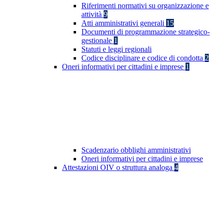
Riferimenti normativi su organizzazione e
attività
9
Atti amministrativi generali
15
Documenti di programmazione strategico-
gestionale
1
Statuti e leggi regionali
Codice disciplinare e codice di condotta
2
Oneri informativi per cittadini e imprese
1
Scadenzario obblighi amministrativi
Oneri informativi per cittadini e imprese
Attestazioni OIV o struttura analoga
4