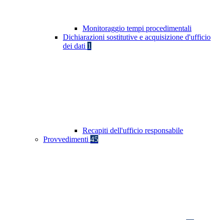
Monitoraggio tempi procedimentali
Dichiarazioni sostitutive e acquisizione d'ufficio
dei dati
1
Recapiti dell'ufficio responsabile
Provvedimenti
45