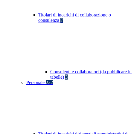
Titolari di incarichi di collaborazione o
consulenza
7
Consulenti e collaboratori (da pubblicare in
tabelle)
3
Personale
222
Titolari di incarichi dirigenziali amministrativi di