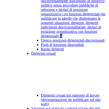
discrezionalmente dall'organo di indirizzo
politico senza procedure pubbliche di
selezione e titolari di posizione
organizzativa con funzioni dirigenziali (da
pubblicare in tabelle che distinguano le
seguenti situazioni: dirigenti, dirigenti
individuati discrezionalmente, titolari di
posizione organizzativa con funzioni
dirigenziali)
1
Elenco posizioni dirigenziali discrezionali
Posti di funzione disponibili
Ruolo dirigenti
Dirigenti cessati
Dirigenti cessati dal rapporto di lavoro
(documentazione da pubblicare sul sito
web)
Sanzioni per mancata comunicazione dei dati