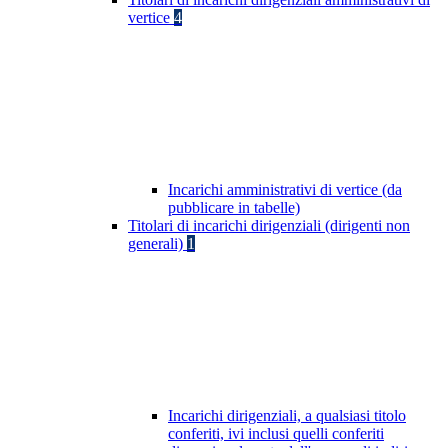
vertice
4
Incarichi amministrativi di vertice (da
pubblicare in tabelle)
Titolari di incarichi dirigenziali (dirigenti non
generali)
1
Incarichi dirigenziali, a qualsiasi titolo
conferiti, ivi inclusi quelli conferiti