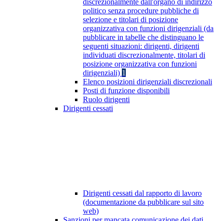
discrezionalmente dall'organo di indirizzo
politico senza procedure pubbliche di
selezione e titolari di posizione
organizzativa con funzioni dirigenziali (da
pubblicare in tabelle che distinguano le
seguenti situazioni: dirigenti, dirigenti
individuati discrezionalmente, titolari di
posizione organizzativa con funzioni
dirigenziali)
1
Elenco posizioni dirigenziali discrezionali
Posti di funzione disponibili
Ruolo dirigenti
Dirigenti cessati
Dirigenti cessati dal rapporto di lavoro
(documentazione da pubblicare sul sito
web)
Sanzioni per mancata comunicazione dei dati