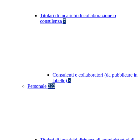
Titolari di incarichi di collaborazione o
consulenza
7
Consulenti e collaboratori (da pubblicare in
tabelle)
3
Personale
222
Titolari di incarichi dirigenziali amministrativi di