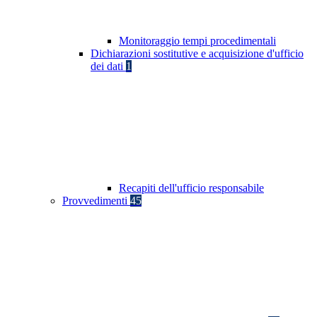
Monitoraggio tempi procedimentali
Dichiarazioni sostitutive e acquisizione d'ufficio
dei dati
1
Recapiti dell'ufficio responsabile
Provvedimenti
45