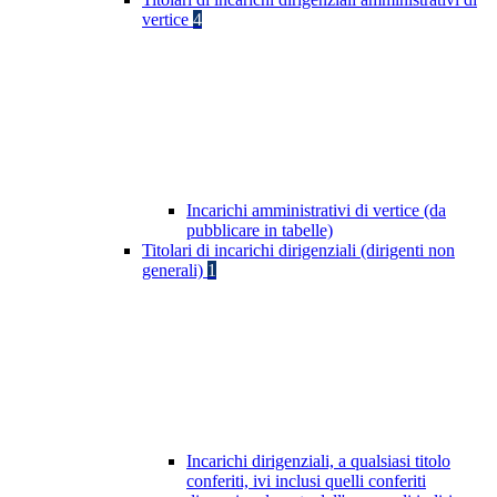
vertice
4
Incarichi amministrativi di vertice (da
pubblicare in tabelle)
Titolari di incarichi dirigenziali (dirigenti non
generali)
1
Incarichi dirigenziali, a qualsiasi titolo
conferiti, ivi inclusi quelli conferiti