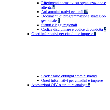
Riferimenti normativi su organizzazione e
attività
9
Atti amministrativi generali
15
Documenti di programmazione strategico-
gestionale
1
Statuti e leggi regionali
Codice disciplinare e codice di condotta
2
Oneri informativi per cittadini e imprese
1
Scadenzario obblighi amministrativi
Oneri informativi per cittadini e imprese
Attestazioni OIV o struttura analoga
4