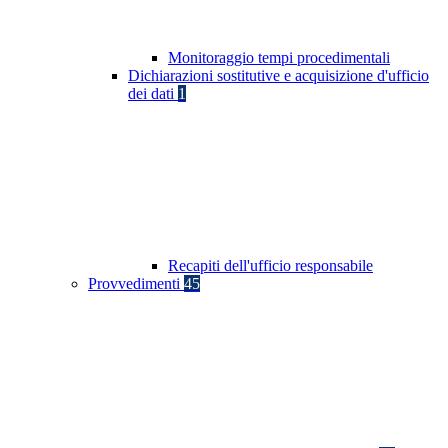
Monitoraggio tempi procedimentali
Dichiarazioni sostitutive e acquisizione d'ufficio
dei dati
1
Recapiti dell'ufficio responsabile
Provvedimenti
45