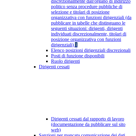
discrezionalmente dall'organo di indirizzo
politico senza procedure pubbliche di
selezione e titolari di posizione
organizzativa con funzioni dirigenziali (da
pubblicare in tabelle che distinguano le
seguenti situazioni: dirigenti, dirigenti
individuati discrezionalmente, titolari di
posizione organizzativa con funzioni
dirigenziali)
1
Elenco posizioni dirigenziali discrezionali
Posti di funzione disponibili
Ruolo dirigenti
Dirigenti cessati
Dirigenti cessati dal rapporto di lavoro
(documentazione da pubblicare sul sito
web)
Sanzioni per mancata comunicazione dei dati