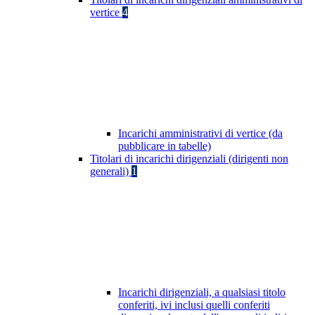
vertice
4
Incarichi amministrativi di vertice (da
pubblicare in tabelle)
Titolari di incarichi dirigenziali (dirigenti non
generali)
1
Incarichi dirigenziali, a qualsiasi titolo
conferiti, ivi inclusi quelli conferiti