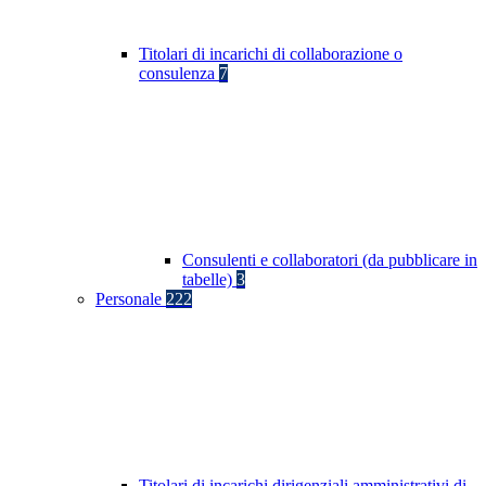
Titolari di incarichi di collaborazione o
consulenza
7
Consulenti e collaboratori (da pubblicare in
tabelle)
3
Personale
222
Titolari di incarichi dirigenziali amministrativi di