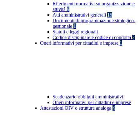
Riferimenti normativi su organizzazione e
attività
9
Atti amministrativi generali
15
Documenti di programmazione strategico-
gestionale
1
Statuti e leggi regionali
Codice disciplinare e codice di condotta
2
Oneri informativi per cittadini e imprese
1
Scadenzario obblighi amministrativi
Oneri informativi per cittadini e imprese
Attestazioni OIV o struttura analoga
4