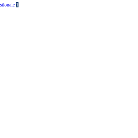
stionale
1