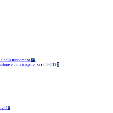
 e della trasparenza
27
rruzione e della trasparenza (PTPCT)
2
tività
9