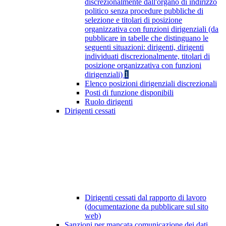
discrezionalmente dall'organo di indirizzo
politico senza procedure pubbliche di
selezione e titolari di posizione
organizzativa con funzioni dirigenziali (da
pubblicare in tabelle che distinguano le
seguenti situazioni: dirigenti, dirigenti
individuati discrezionalmente, titolari di
posizione organizzativa con funzioni
dirigenziali)
1
Elenco posizioni dirigenziali discrezionali
Posti di funzione disponibili
Ruolo dirigenti
Dirigenti cessati
Dirigenti cessati dal rapporto di lavoro
(documentazione da pubblicare sul sito
web)
Sanzioni per mancata comunicazione dei dati