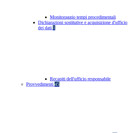
Monitoraggio tempi procedimentali
Dichiarazioni sostitutive e acquisizione d'ufficio
dei dati
1
Recapiti dell'ufficio responsabile
Provvedimenti
45