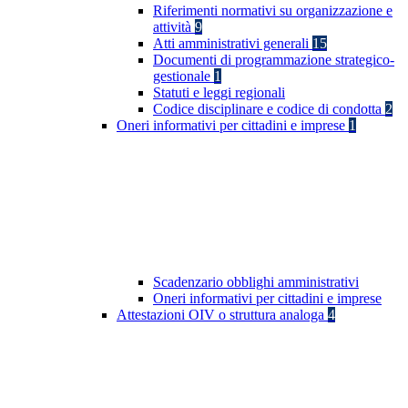
Riferimenti normativi su organizzazione e
attività
9
Atti amministrativi generali
15
Documenti di programmazione strategico-
gestionale
1
Statuti e leggi regionali
Codice disciplinare e codice di condotta
2
Oneri informativi per cittadini e imprese
1
Scadenzario obblighi amministrativi
Oneri informativi per cittadini e imprese
Attestazioni OIV o struttura analoga
4