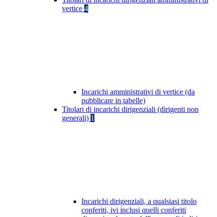
vertice
4
Incarichi amministrativi di vertice (da
pubblicare in tabelle)
Titolari di incarichi dirigenziali (dirigenti non
generali)
1
Incarichi dirigenziali, a qualsiasi titolo
conferiti, ivi inclusi quelli conferiti