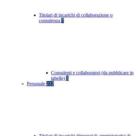
Titolari di incarichi di collaborazione o
consulenza
7
Consulenti e collaboratori (da pubblicare in
tabelle)
3
Personale
222
Titolari di incarichi dirigenziali amministrativi di