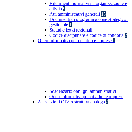
Riferimenti normativi su organizzazione e
attività
9
Atti amministrativi generali
15
Documenti di programmazione strategico-
gestionale
1
Statuti e leggi regionali
Codice disciplinare e codice di condotta
2
Oneri informativi per cittadini e imprese
1
Scadenzario obblighi amministrativi
Oneri informativi per cittadini e imprese
Attestazioni OIV o struttura analoga
4