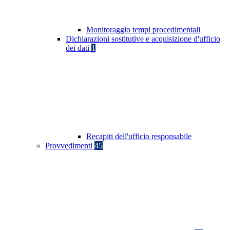
Monitoraggio tempi procedimentali
Dichiarazioni sostitutive e acquisizione d'ufficio
dei dati
1
Recapiti dell'ufficio responsabile
Provvedimenti
45