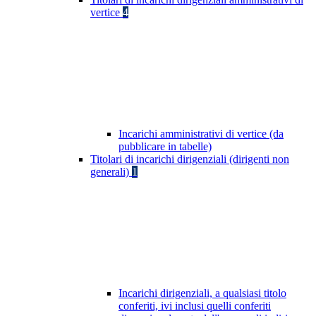
vertice
4
Incarichi amministrativi di vertice (da
pubblicare in tabelle)
Titolari di incarichi dirigenziali (dirigenti non
generali)
1
Incarichi dirigenziali, a qualsiasi titolo
conferiti, ivi inclusi quelli conferiti