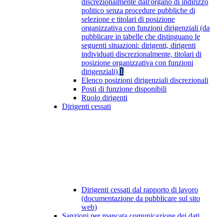
discrezionalmente dall'organo di indirizzo
politico senza procedure pubbliche di
selezione e titolari di posizione
organizzativa con funzioni dirigenziali (da
pubblicare in tabelle che distinguano le
seguenti situazioni: dirigenti, dirigenti
individuati discrezionalmente, titolari di
posizione organizzativa con funzioni
dirigenziali)
1
Elenco posizioni dirigenziali discrezionali
Posti di funzione disponibili
Ruolo dirigenti
Dirigenti cessati
Dirigenti cessati dal rapporto di lavoro
(documentazione da pubblicare sul sito
web)
Sanzioni per mancata comunicazione dei dati