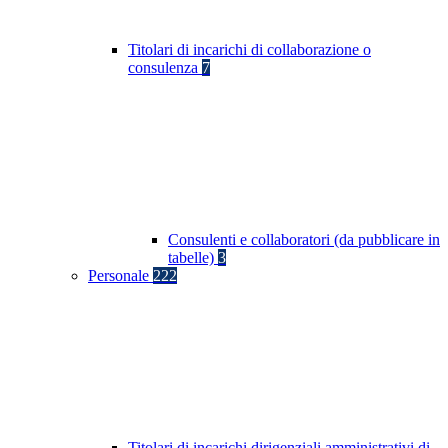
Titolari di incarichi di collaborazione o
consulenza
7
Consulenti e collaboratori (da pubblicare in
tabelle)
3
Personale
222
Titolari di incarichi dirigenziali amministrativi di