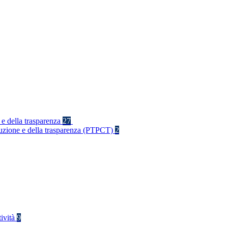
 e della trasparenza
27
rruzione e della trasparenza (PTPCT)
2
tività
9