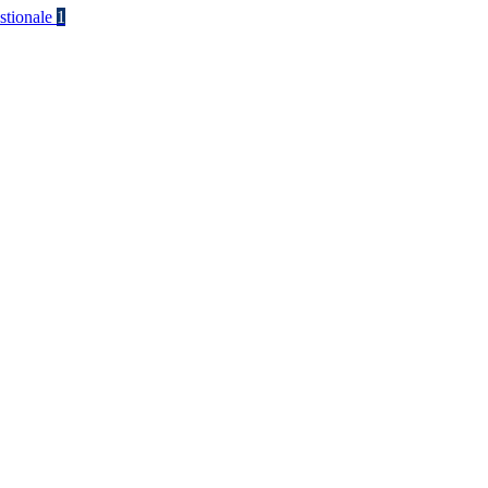
stionale
1