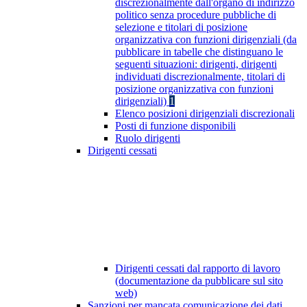
discrezionalmente dall'organo di indirizzo
politico senza procedure pubbliche di
selezione e titolari di posizione
organizzativa con funzioni dirigenziali (da
pubblicare in tabelle che distinguano le
seguenti situazioni: dirigenti, dirigenti
individuati discrezionalmente, titolari di
posizione organizzativa con funzioni
dirigenziali)
1
Elenco posizioni dirigenziali discrezionali
Posti di funzione disponibili
Ruolo dirigenti
Dirigenti cessati
Dirigenti cessati dal rapporto di lavoro
(documentazione da pubblicare sul sito
web)
Sanzioni per mancata comunicazione dei dati