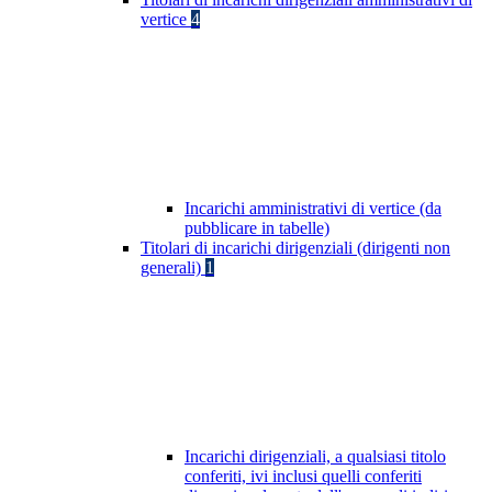
vertice
4
Incarichi amministrativi di vertice (da
pubblicare in tabelle)
Titolari di incarichi dirigenziali (dirigenti non
generali)
1
Incarichi dirigenziali, a qualsiasi titolo
conferiti, ivi inclusi quelli conferiti