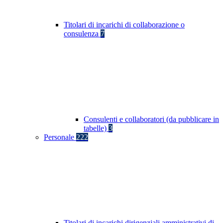
Titolari di incarichi di collaborazione o
consulenza
7
Consulenti e collaboratori (da pubblicare in
tabelle)
3
Personale
222
Titolari di incarichi dirigenziali amministrativi di