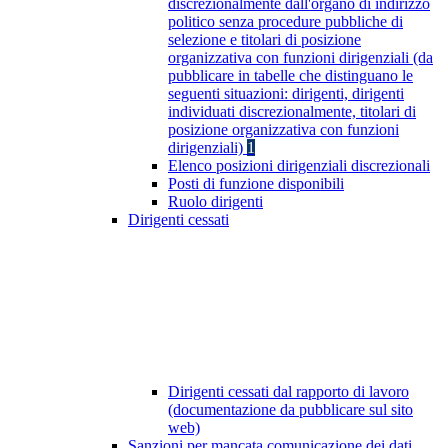
discrezionalmente dall'organo di indirizzo
politico senza procedure pubbliche di
selezione e titolari di posizione
organizzativa con funzioni dirigenziali (da
pubblicare in tabelle che distinguano le
seguenti situazioni: dirigenti, dirigenti
individuati discrezionalmente, titolari di
posizione organizzativa con funzioni
dirigenziali)
1
Elenco posizioni dirigenziali discrezionali
Posti di funzione disponibili
Ruolo dirigenti
Dirigenti cessati
Dirigenti cessati dal rapporto di lavoro
(documentazione da pubblicare sul sito
web)
Sanzioni per mancata comunicazione dei dati