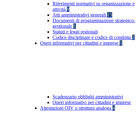
Riferimenti normativi su organizzazione e
attività
9
Atti amministrativi generali
15
Documenti di programmazione strategico-
gestionale
1
Statuti e leggi regionali
Codice disciplinare e codice di condotta
2
Oneri informativi per cittadini e imprese
1
Scadenzario obblighi amministrativi
Oneri informativi per cittadini e imprese
Attestazioni OIV o struttura analoga
4