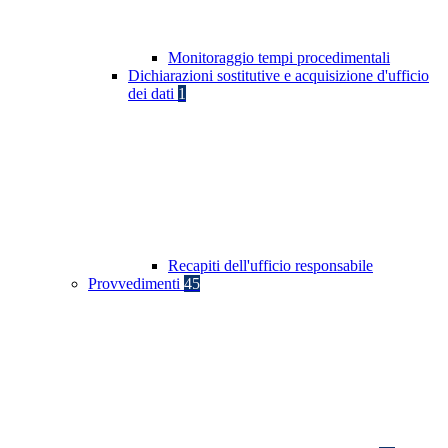
Monitoraggio tempi procedimentali
Dichiarazioni sostitutive e acquisizione d'ufficio
dei dati
1
Recapiti dell'ufficio responsabile
Provvedimenti
45