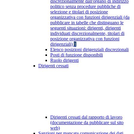
discrezionalmente dall'organo di indirizzo
politico senza procedure pubbliche di
selezione e titolari di posizione
organizzativa con funzioni dirigenziali (da
pubblicare in tabelle che distinguano le
seguenti situazioni: dirigenti, dirigenti
individuati discrezionalmente, titolari di
posizione organizzativa con funzioni
dirigenziali)
1
Elenco posizioni dirigenziali discrezionali
Posti di funzione disponibili
Ruolo dirigenti
Dirigenti cessati
Dirigenti cessati dal rapporto di lavoro
(documentazione da pubblicare sul sito
web)
Sanzioni per mancata comunicazione dei dati