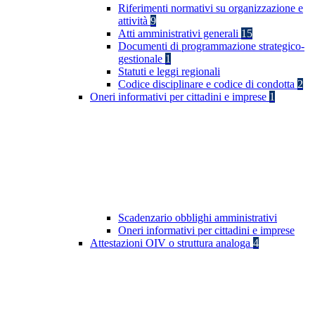
Riferimenti normativi su organizzazione e
attività
9
Atti amministrativi generali
15
Documenti di programmazione strategico-
gestionale
1
Statuti e leggi regionali
Codice disciplinare e codice di condotta
2
Oneri informativi per cittadini e imprese
1
Scadenzario obblighi amministrativi
Oneri informativi per cittadini e imprese
Attestazioni OIV o struttura analoga
4