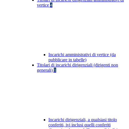
vertice
4
Incarichi amministrativi di vertice (da
pubblicare in tabelle)
Titolari di incarichi dirigenziali (dirigenti non
generali)
1
Incarichi dirigenziali, a qualsiasi titolo
conferiti, ivi inclusi quelli conferiti