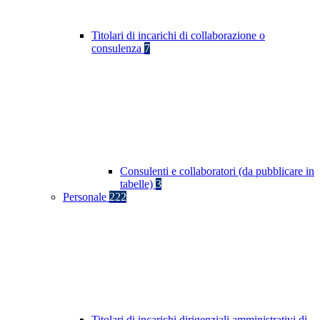
Titolari di incarichi di collaborazione o
consulenza
7
Consulenti e collaboratori (da pubblicare in
tabelle)
3
Personale
222
Titolari di incarichi dirigenziali amministrativi di