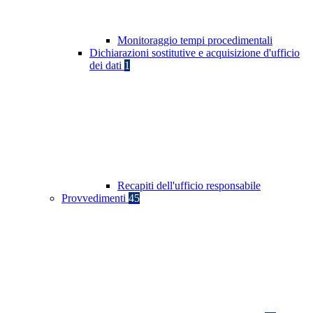
Monitoraggio tempi procedimentali
Dichiarazioni sostitutive e acquisizione d'ufficio
dei dati
1
Recapiti dell'ufficio responsabile
Provvedimenti
45