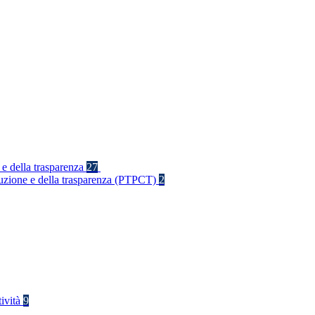
 e della trasparenza
27
rruzione e della trasparenza (PTPCT)
2
tività
9