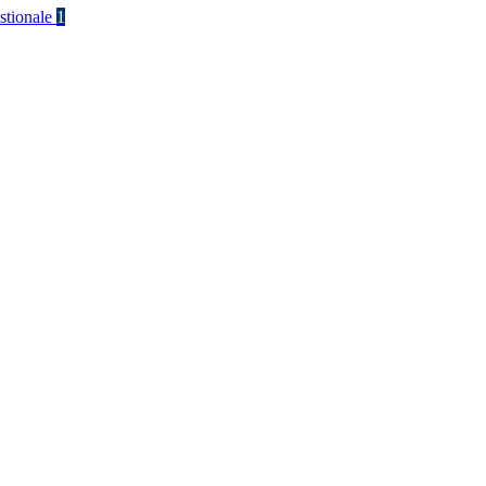
stionale
1