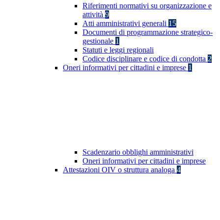
Riferimenti normativi su organizzazione e
attività
9
Atti amministrativi generali
15
Documenti di programmazione strategico-
gestionale
1
Statuti e leggi regionali
Codice disciplinare e codice di condotta
2
Oneri informativi per cittadini e imprese
1
Scadenzario obblighi amministrativi
Oneri informativi per cittadini e imprese
Attestazioni OIV o struttura analoga
4