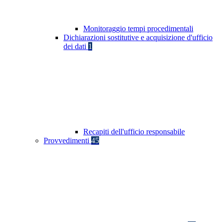
Monitoraggio tempi procedimentali
Dichiarazioni sostitutive e acquisizione d'ufficio
dei dati
1
Recapiti dell'ufficio responsabile
Provvedimenti
45