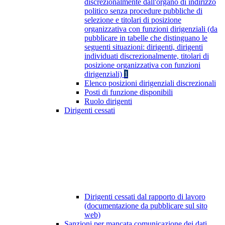
discrezionalmente dall'organo di indirizzo
politico senza procedure pubbliche di
selezione e titolari di posizione
organizzativa con funzioni dirigenziali (da
pubblicare in tabelle che distinguano le
seguenti situazioni: dirigenti, dirigenti
individuati discrezionalmente, titolari di
posizione organizzativa con funzioni
dirigenziali)
1
Elenco posizioni dirigenziali discrezionali
Posti di funzione disponibili
Ruolo dirigenti
Dirigenti cessati
Dirigenti cessati dal rapporto di lavoro
(documentazione da pubblicare sul sito
web)
Sanzioni per mancata comunicazione dei dati