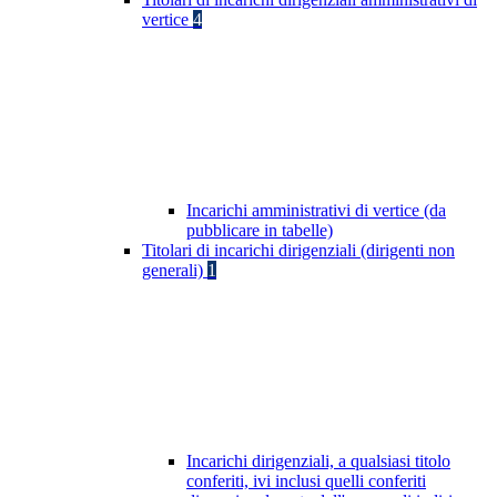
vertice
4
Incarichi amministrativi di vertice (da
pubblicare in tabelle)
Titolari di incarichi dirigenziali (dirigenti non
generali)
1
Incarichi dirigenziali, a qualsiasi titolo
conferiti, ivi inclusi quelli conferiti