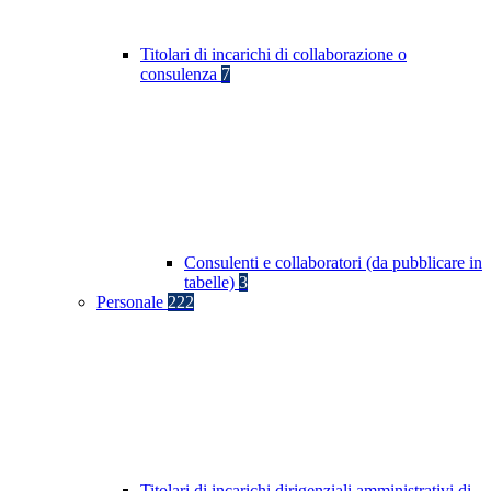
Titolari di incarichi di collaborazione o
consulenza
7
Consulenti e collaboratori (da pubblicare in
tabelle)
3
Personale
222
Titolari di incarichi dirigenziali amministrativi di