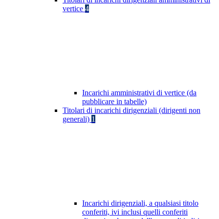
vertice
4
Incarichi amministrativi di vertice (da
pubblicare in tabelle)
Titolari di incarichi dirigenziali (dirigenti non
generali)
1
Incarichi dirigenziali, a qualsiasi titolo
conferiti, ivi inclusi quelli conferiti