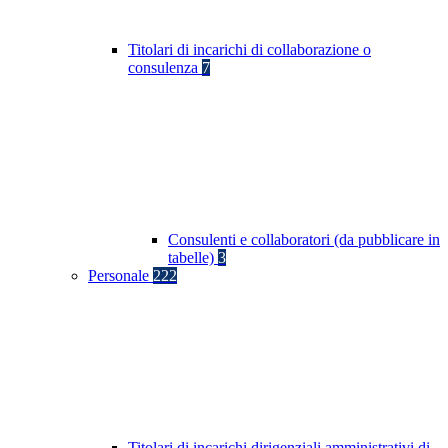
Titolari di incarichi di collaborazione o
consulenza
7
Consulenti e collaboratori (da pubblicare in
tabelle)
3
Personale
222
Titolari di incarichi dirigenziali amministrativi di