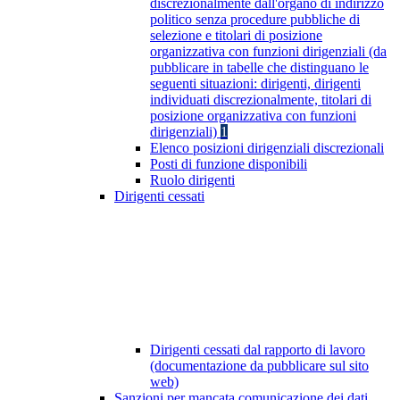
discrezionalmente dall'organo di indirizzo
politico senza procedure pubbliche di
selezione e titolari di posizione
organizzativa con funzioni dirigenziali (da
pubblicare in tabelle che distinguano le
seguenti situazioni: dirigenti, dirigenti
individuati discrezionalmente, titolari di
posizione organizzativa con funzioni
dirigenziali)
1
Elenco posizioni dirigenziali discrezionali
Posti di funzione disponibili
Ruolo dirigenti
Dirigenti cessati
Dirigenti cessati dal rapporto di lavoro
(documentazione da pubblicare sul sito
web)
Sanzioni per mancata comunicazione dei dati