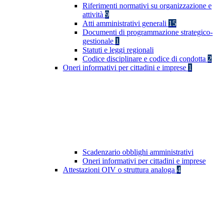
Riferimenti normativi su organizzazione e
attività
9
Atti amministrativi generali
15
Documenti di programmazione strategico-
gestionale
1
Statuti e leggi regionali
Codice disciplinare e codice di condotta
2
Oneri informativi per cittadini e imprese
1
Scadenzario obblighi amministrativi
Oneri informativi per cittadini e imprese
Attestazioni OIV o struttura analoga
4