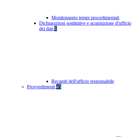
Monitoraggio tempi procedimentali
Dichiarazioni sostitutive e acquisizione d'ufficio
dei dati
1
Recapiti dell'ufficio responsabile
Provvedimenti
45