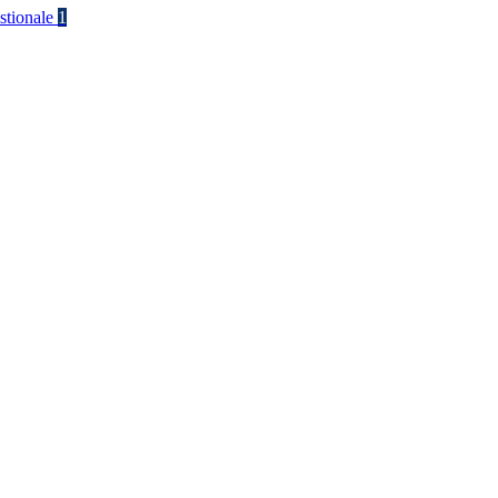
stionale
1