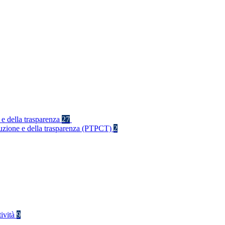
 e della trasparenza
27
rruzione e della trasparenza (PTPCT)
2
tività
9