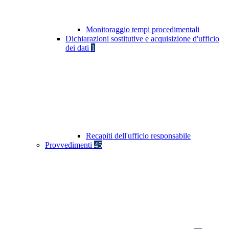
Monitoraggio tempi procedimentali
Dichiarazioni sostitutive e acquisizione d'ufficio
dei dati
1
Recapiti dell'ufficio responsabile
Provvedimenti
45