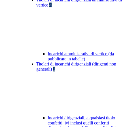
vertice
4
Incarichi amministrativi di vertice (da
pubblicare in tabelle)
Titolari di incarichi dirigenziali (dirigenti non
generali)
1
Incarichi dirigenziali, a qualsiasi titolo
conferiti, ivi inclusi quelli conferiti