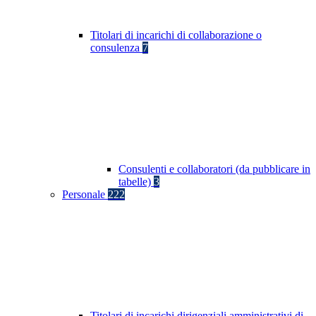
Titolari di incarichi di collaborazione o
consulenza
7
Consulenti e collaboratori (da pubblicare in
tabelle)
3
Personale
222
Titolari di incarichi dirigenziali amministrativi di