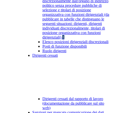
discrezionalmente dall'organo di indirizzo
politico senza procedure pubbliche di
selezione e titolari di posizione
organizzativa con funzioni dirigenziali (da
pubblicare in tabelle che distinguano le
seguenti situazioni: dirigenti, dirigenti
individuati discrezionalmente, titolari di
posizione organizzativa con funzioni
dirigenziali)
1
Elenco posizioni dirigenziali discrezionali
Posti di funzione disponibili
Ruolo dirigenti
Dirigenti cessati
Dirigenti cessati dal rapporto di lavoro
(documentazione da pubblicare sul sito
web)
Sanzioni per mancata comunicazione dei dati