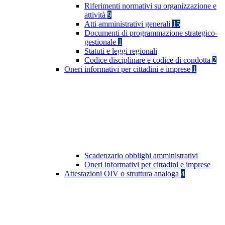
Riferimenti normativi su organizzazione e
attività
9
Atti amministrativi generali
15
Documenti di programmazione strategico-
gestionale
1
Statuti e leggi regionali
Codice disciplinare e codice di condotta
2
Oneri informativi per cittadini e imprese
1
Scadenzario obblighi amministrativi
Oneri informativi per cittadini e imprese
Attestazioni OIV o struttura analoga
4