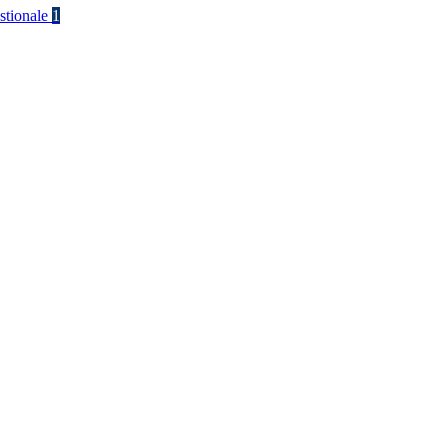
stionale
1