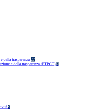
 e della trasparenza
27
rruzione e della trasparenza (PTPCT)
2
tività
9