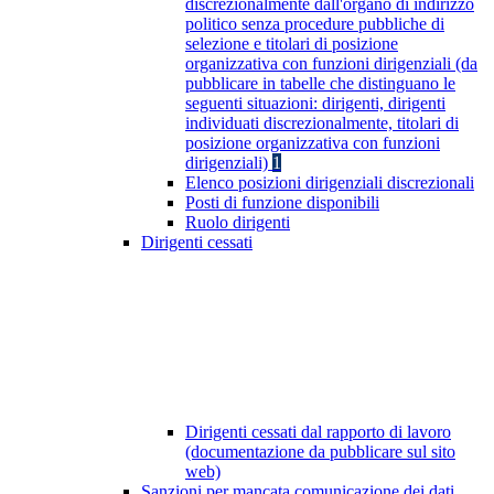
discrezionalmente dall'organo di indirizzo
politico senza procedure pubbliche di
selezione e titolari di posizione
organizzativa con funzioni dirigenziali (da
pubblicare in tabelle che distinguano le
seguenti situazioni: dirigenti, dirigenti
individuati discrezionalmente, titolari di
posizione organizzativa con funzioni
dirigenziali)
1
Elenco posizioni dirigenziali discrezionali
Posti di funzione disponibili
Ruolo dirigenti
Dirigenti cessati
Dirigenti cessati dal rapporto di lavoro
(documentazione da pubblicare sul sito
web)
Sanzioni per mancata comunicazione dei dati