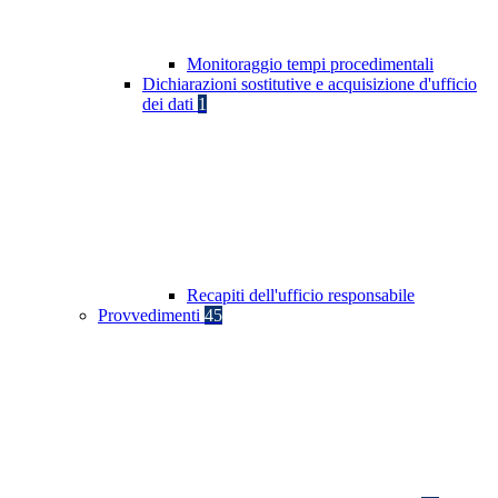
Monitoraggio tempi procedimentali
Dichiarazioni sostitutive e acquisizione d'ufficio
dei dati
1
Recapiti dell'ufficio responsabile
Provvedimenti
45