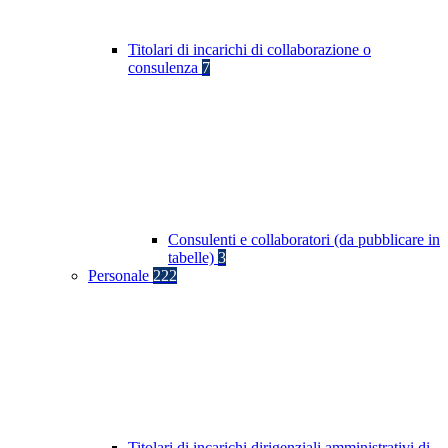
Titolari di incarichi di collaborazione o
consulenza
7
Consulenti e collaboratori (da pubblicare in
tabelle)
3
Personale
222
Titolari di incarichi dirigenziali amministrativi di