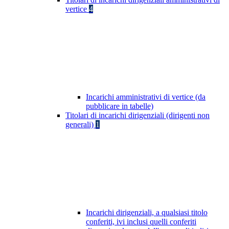
vertice
4
Incarichi amministrativi di vertice (da
pubblicare in tabelle)
Titolari di incarichi dirigenziali (dirigenti non
generali)
1
Incarichi dirigenziali, a qualsiasi titolo
conferiti, ivi inclusi quelli conferiti