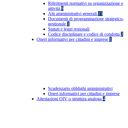
Riferimenti normativi su organizzazione e
attività
9
Atti amministrativi generali
15
Documenti di programmazione strategico-
gestionale
1
Statuti e leggi regionali
Codice disciplinare e codice di condotta
2
Oneri informativi per cittadini e imprese
1
Scadenzario obblighi amministrativi
Oneri informativi per cittadini e imprese
Attestazioni OIV o struttura analoga
4