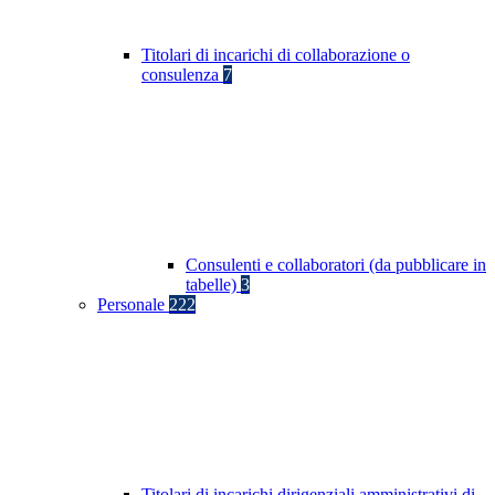
Titolari di incarichi di collaborazione o
consulenza
7
Consulenti e collaboratori (da pubblicare in
tabelle)
3
Personale
222
Titolari di incarichi dirigenziali amministrativi di