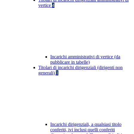
vertice
4
Incarichi amministrativi di vertice (da
pubblicare in tabelle)
Titolari di incarichi dirigenziali (dirigenti non
generali)
1
Incarichi dirigenziali, a qualsiasi titolo
conferiti, ivi inclusi quelli conferiti