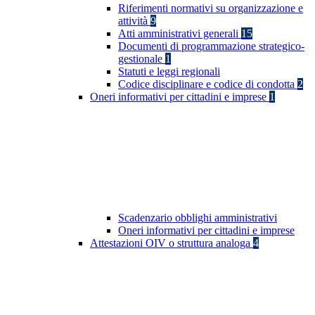
Riferimenti normativi su organizzazione e
attività
9
Atti amministrativi generali
15
Documenti di programmazione strategico-
gestionale
1
Statuti e leggi regionali
Codice disciplinare e codice di condotta
2
Oneri informativi per cittadini e imprese
1
Scadenzario obblighi amministrativi
Oneri informativi per cittadini e imprese
Attestazioni OIV o struttura analoga
4