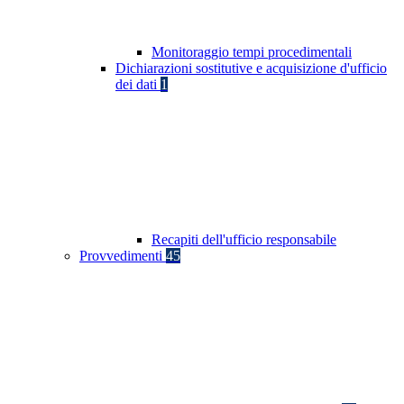
Monitoraggio tempi procedimentali
Dichiarazioni sostitutive e acquisizione d'ufficio
dei dati
1
Recapiti dell'ufficio responsabile
Provvedimenti
45