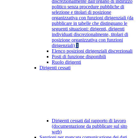
discrezionalmente dall'organo di indirizzo
politico senza procedure pubbliche di
selezione e titolari di posizione
organizzativa con funzioni dirigenziali (da
pubblicare in tabelle che distinguano le
seguenti situazioni: dirigenti, dirigenti
individuati discrezionalmente, titolari di
posizione organizzativa con funzioni
dirigenziali)
1
Elenco posizioni dirigenziali discrezionali
Posti di funzione disponibili
Ruolo dirigenti
Dirigenti cessati
Dirigenti cessati dal rapporto di lavoro
(documentazione da pubblicare sul sito
web)
Sanzioni per mancata comunicazione dei dati