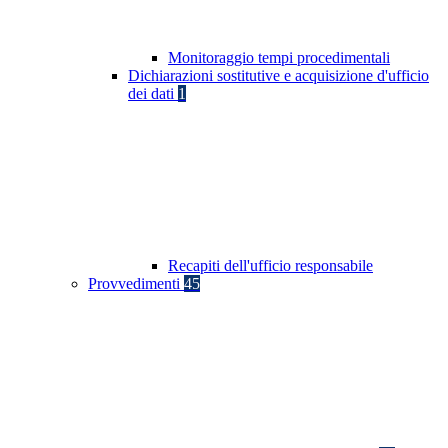
Monitoraggio tempi procedimentali
Dichiarazioni sostitutive e acquisizione d'ufficio
dei dati
1
Recapiti dell'ufficio responsabile
Provvedimenti
45