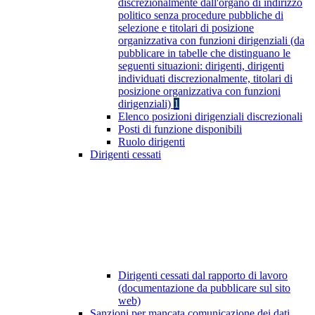
discrezionalmente dall'organo di indirizzo
politico senza procedure pubbliche di
selezione e titolari di posizione
organizzativa con funzioni dirigenziali (da
pubblicare in tabelle che distinguano le
seguenti situazioni: dirigenti, dirigenti
individuati discrezionalmente, titolari di
posizione organizzativa con funzioni
dirigenziali)
1
Elenco posizioni dirigenziali discrezionali
Posti di funzione disponibili
Ruolo dirigenti
Dirigenti cessati
Dirigenti cessati dal rapporto di lavoro
(documentazione da pubblicare sul sito
web)
Sanzioni per mancata comunicazione dei dati