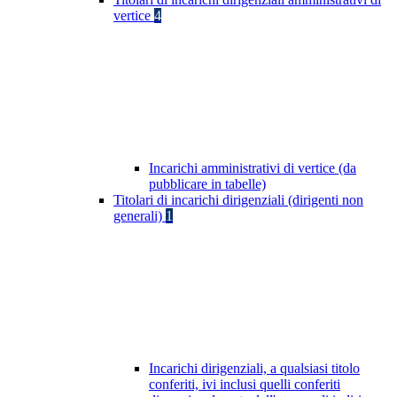
vertice
4
Incarichi amministrativi di vertice (da
pubblicare in tabelle)
Titolari di incarichi dirigenziali (dirigenti non
generali)
1
Incarichi dirigenziali, a qualsiasi titolo
conferiti, ivi inclusi quelli conferiti