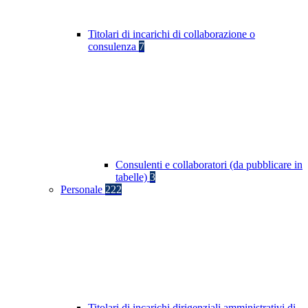
Titolari di incarichi di collaborazione o
consulenza
7
Consulenti e collaboratori (da pubblicare in
tabelle)
3
Personale
222
Titolari di incarichi dirigenziali amministrativi di