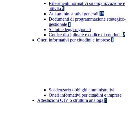
Riferimenti normativi su organizzazione e
attività
9
Atti amministrativi generali
15
Documenti di programmazione strategico-
gestionale
1
Statuti e leggi regionali
Codice disciplinare e codice di condotta
2
Oneri informativi per cittadini e imprese
1
Scadenzario obblighi amministrativi
Oneri informativi per cittadini e imprese
Attestazioni OIV o struttura analoga
4