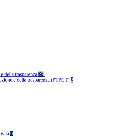
 e della trasparenza
27
rruzione e della trasparenza (PTPCT)
2
tività
9