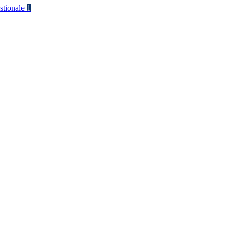
stionale
1