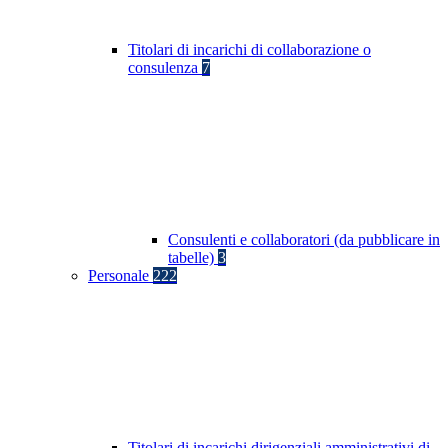
Titolari di incarichi di collaborazione o
consulenza
7
Consulenti e collaboratori (da pubblicare in
tabelle)
3
Personale
222
Titolari di incarichi dirigenziali amministrativi di