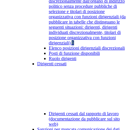
discrezionalmente dall'organo di indirizzo
politico senza procedure pubbliche di
selezione e titolari di posizione
organizzativa con funzioni dirigenziali (da
pubblicare in tabelle che distinguano le
seguenti situazioni: dirigenti, dirigenti
individuati discrezionalmente, titolari di
posizione organizzativa con funzioni
dirigenziali)
1
Elenco posizioni dirigenziali discrezionali
Posti di funzione disponibili
Ruolo dirigenti
Dirigenti cessati
Dirigenti cessati dal rapporto di lavoro
(documentazione da pubblicare sul sito
web)
Sanzioni per mancata comunicazione dei dati