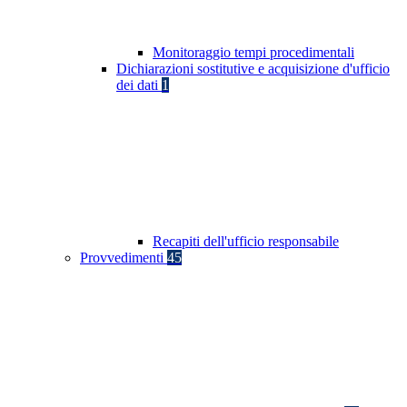
Monitoraggio tempi procedimentali
Dichiarazioni sostitutive e acquisizione d'ufficio
dei dati
1
Recapiti dell'ufficio responsabile
Provvedimenti
45