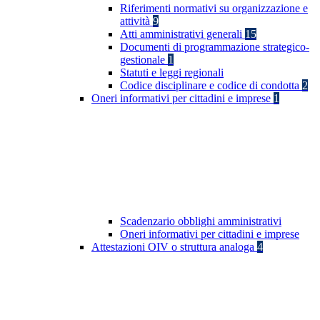
Riferimenti normativi su organizzazione e
attività
9
Atti amministrativi generali
15
Documenti di programmazione strategico-
gestionale
1
Statuti e leggi regionali
Codice disciplinare e codice di condotta
2
Oneri informativi per cittadini e imprese
1
Scadenzario obblighi amministrativi
Oneri informativi per cittadini e imprese
Attestazioni OIV o struttura analoga
4