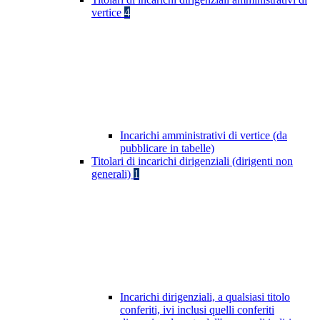
vertice
4
Incarichi amministrativi di vertice (da
pubblicare in tabelle)
Titolari di incarichi dirigenziali (dirigenti non
generali)
1
Incarichi dirigenziali, a qualsiasi titolo
conferiti, ivi inclusi quelli conferiti