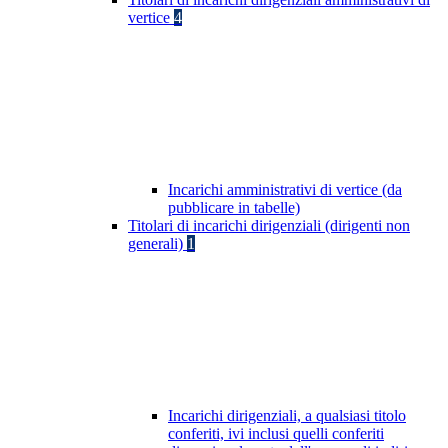
vertice
4
Incarichi amministrativi di vertice (da
pubblicare in tabelle)
Titolari di incarichi dirigenziali (dirigenti non
generali)
1
Incarichi dirigenziali, a qualsiasi titolo
conferiti, ivi inclusi quelli conferiti