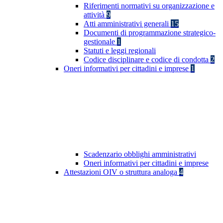
Riferimenti normativi su organizzazione e
attività
9
Atti amministrativi generali
15
Documenti di programmazione strategico-
gestionale
1
Statuti e leggi regionali
Codice disciplinare e codice di condotta
2
Oneri informativi per cittadini e imprese
1
Scadenzario obblighi amministrativi
Oneri informativi per cittadini e imprese
Attestazioni OIV o struttura analoga
4