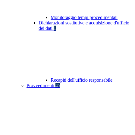
Monitoraggio tempi procedimentali
Dichiarazioni sostitutive e acquisizione d'ufficio
dei dati
1
Recapiti dell'ufficio responsabile
Provvedimenti
45