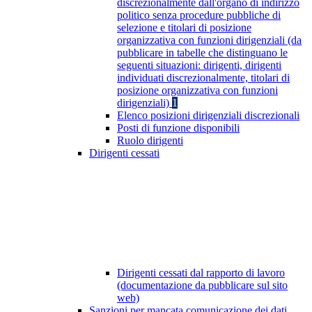
discrezionalmente dall'organo di indirizzo
politico senza procedure pubbliche di
selezione e titolari di posizione
organizzativa con funzioni dirigenziali (da
pubblicare in tabelle che distinguano le
seguenti situazioni: dirigenti, dirigenti
individuati discrezionalmente, titolari di
posizione organizzativa con funzioni
dirigenziali)
1
Elenco posizioni dirigenziali discrezionali
Posti di funzione disponibili
Ruolo dirigenti
Dirigenti cessati
Dirigenti cessati dal rapporto di lavoro
(documentazione da pubblicare sul sito
web)
Sanzioni per mancata comunicazione dei dati