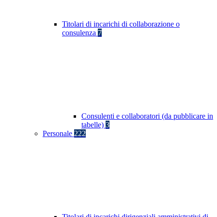
Titolari di incarichi di collaborazione o
consulenza
7
Consulenti e collaboratori (da pubblicare in
tabelle)
3
Personale
222
Titolari di incarichi dirigenziali amministrativi di