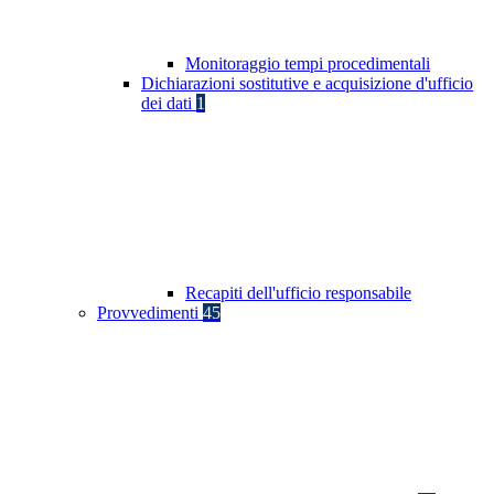
Monitoraggio tempi procedimentali
Dichiarazioni sostitutive e acquisizione d'ufficio
dei dati
1
Recapiti dell'ufficio responsabile
Provvedimenti
45