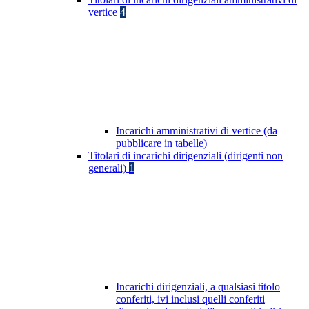
vertice
4
Incarichi amministrativi di vertice (da
pubblicare in tabelle)
Titolari di incarichi dirigenziali (dirigenti non
generali)
1
Incarichi dirigenziali, a qualsiasi titolo
conferiti, ivi inclusi quelli conferiti