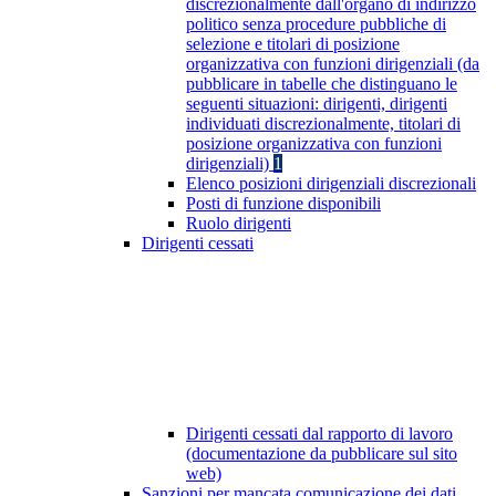
discrezionalmente dall'organo di indirizzo
politico senza procedure pubbliche di
selezione e titolari di posizione
organizzativa con funzioni dirigenziali (da
pubblicare in tabelle che distinguano le
seguenti situazioni: dirigenti, dirigenti
individuati discrezionalmente, titolari di
posizione organizzativa con funzioni
dirigenziali)
1
Elenco posizioni dirigenziali discrezionali
Posti di funzione disponibili
Ruolo dirigenti
Dirigenti cessati
Dirigenti cessati dal rapporto di lavoro
(documentazione da pubblicare sul sito
web)
Sanzioni per mancata comunicazione dei dati