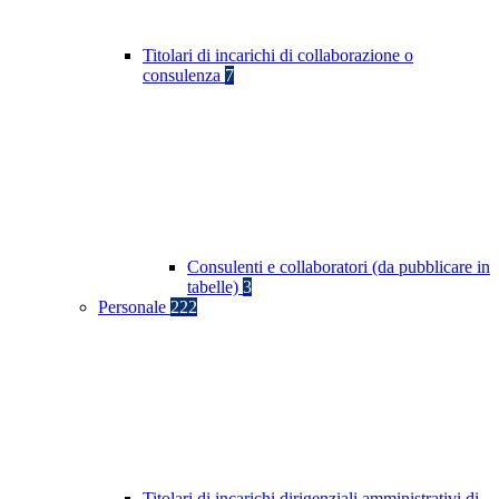
Titolari di incarichi di collaborazione o
consulenza
7
Consulenti e collaboratori (da pubblicare in
tabelle)
3
Personale
222
Titolari di incarichi dirigenziali amministrativi di