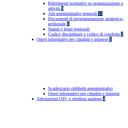
Riferimenti normativi su organizzazione e
attività
9
Atti amministrativi generali
15
Documenti di programmazione strategico-
gestionale
1
Statuti e leggi regionali
Codice disciplinare e codice di condotta
2
Oneri informativi per cittadini e imprese
1
Scadenzario obblighi amministrativi
Oneri informativi per cittadini e imprese
Attestazioni OIV o struttura analoga
4