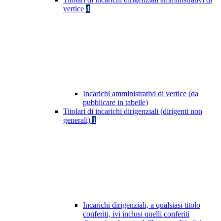
vertice
4
Incarichi amministrativi di vertice (da
pubblicare in tabelle)
Titolari di incarichi dirigenziali (dirigenti non
generali)
1
Incarichi dirigenziali, a qualsiasi titolo
conferiti, ivi inclusi quelli conferiti