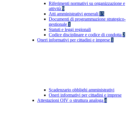
Riferimenti normativi su organizzazione e
attività
9
Atti amministrativi generali
15
Documenti di programmazione strategico-
gestionale
1
Statuti e leggi regionali
Codice disciplinare e codice di condotta
2
Oneri informativi per cittadini e imprese
1
Scadenzario obblighi amministrativi
Oneri informativi per cittadini e imprese
Attestazioni OIV o struttura analoga
4