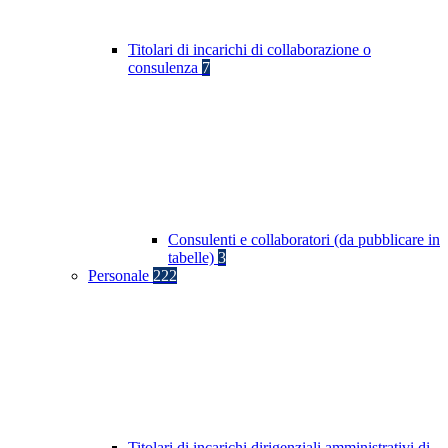
Titolari di incarichi di collaborazione o
consulenza
7
Consulenti e collaboratori (da pubblicare in
tabelle)
3
Personale
222
Titolari di incarichi dirigenziali amministrativi di