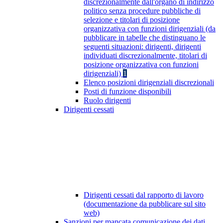
discrezionalmente dall'organo di indirizzo
politico senza procedure pubbliche di
selezione e titolari di posizione
organizzativa con funzioni dirigenziali (da
pubblicare in tabelle che distinguano le
seguenti situazioni: dirigenti, dirigenti
individuati discrezionalmente, titolari di
posizione organizzativa con funzioni
dirigenziali)
1
Elenco posizioni dirigenziali discrezionali
Posti di funzione disponibili
Ruolo dirigenti
Dirigenti cessati
Dirigenti cessati dal rapporto di lavoro
(documentazione da pubblicare sul sito
web)
Sanzioni per mancata comunicazione dei dati