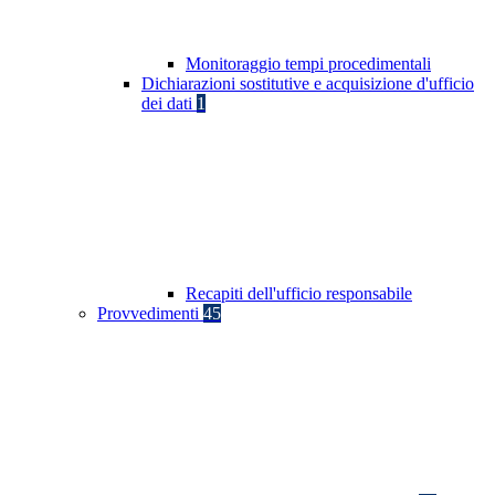
Monitoraggio tempi procedimentali
Dichiarazioni sostitutive e acquisizione d'ufficio
dei dati
1
Recapiti dell'ufficio responsabile
Provvedimenti
45