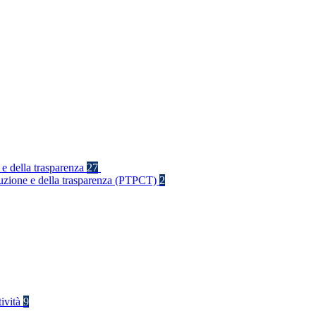
 e della trasparenza
27
rruzione e della trasparenza (PTPCT)
2
tività
9