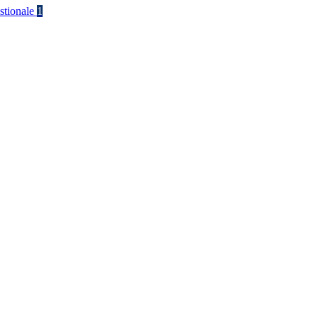
stionale
1