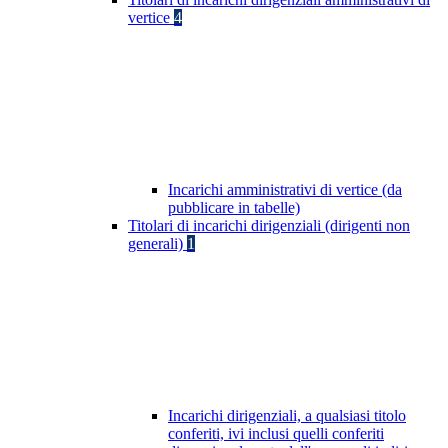
vertice
4
Incarichi amministrativi di vertice (da
pubblicare in tabelle)
Titolari di incarichi dirigenziali (dirigenti non
generali)
1
Incarichi dirigenziali, a qualsiasi titolo
conferiti, ivi inclusi quelli conferiti