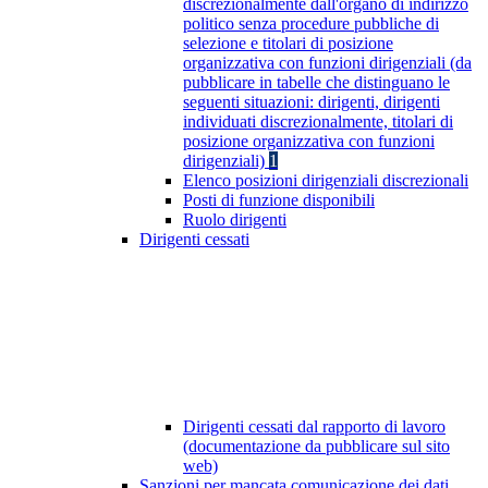
discrezionalmente dall'organo di indirizzo
politico senza procedure pubbliche di
selezione e titolari di posizione
organizzativa con funzioni dirigenziali (da
pubblicare in tabelle che distinguano le
seguenti situazioni: dirigenti, dirigenti
individuati discrezionalmente, titolari di
posizione organizzativa con funzioni
dirigenziali)
1
Elenco posizioni dirigenziali discrezionali
Posti di funzione disponibili
Ruolo dirigenti
Dirigenti cessati
Dirigenti cessati dal rapporto di lavoro
(documentazione da pubblicare sul sito
web)
Sanzioni per mancata comunicazione dei dati