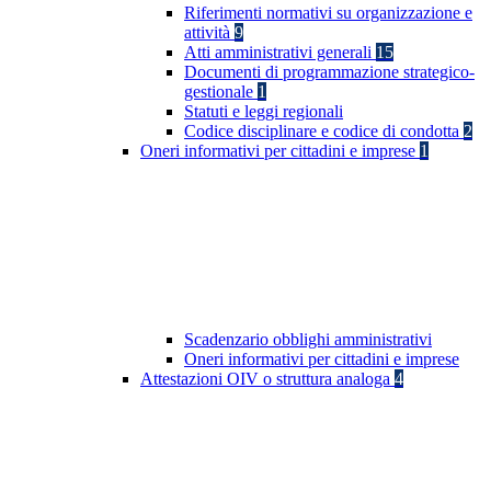
Riferimenti normativi su organizzazione e
attività
9
Atti amministrativi generali
15
Documenti di programmazione strategico-
gestionale
1
Statuti e leggi regionali
Codice disciplinare e codice di condotta
2
Oneri informativi per cittadini e imprese
1
Scadenzario obblighi amministrativi
Oneri informativi per cittadini e imprese
Attestazioni OIV o struttura analoga
4