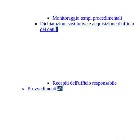
Monitoraggio tempi procedimentali
Dichiarazioni sostitutive e acquisizione d'ufficio
dei dati
1
Recapiti dell'ufficio responsabile
Provvedimenti
45