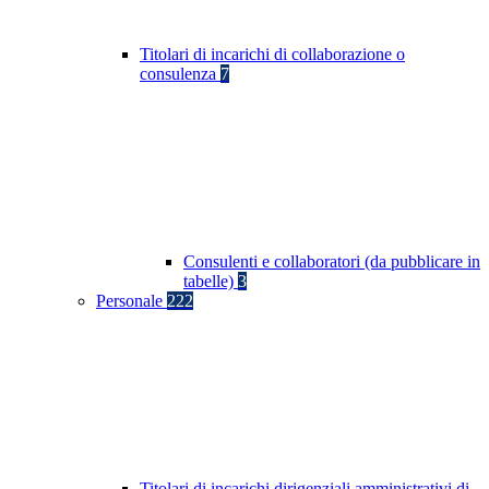
Titolari di incarichi di collaborazione o
consulenza
7
Consulenti e collaboratori (da pubblicare in
tabelle)
3
Personale
222
Titolari di incarichi dirigenziali amministrativi di