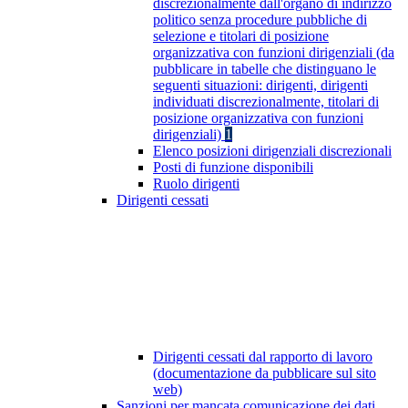
discrezionalmente dall'organo di indirizzo
politico senza procedure pubbliche di
selezione e titolari di posizione
organizzativa con funzioni dirigenziali (da
pubblicare in tabelle che distinguano le
seguenti situazioni: dirigenti, dirigenti
individuati discrezionalmente, titolari di
posizione organizzativa con funzioni
dirigenziali)
1
Elenco posizioni dirigenziali discrezionali
Posti di funzione disponibili
Ruolo dirigenti
Dirigenti cessati
Dirigenti cessati dal rapporto di lavoro
(documentazione da pubblicare sul sito
web)
Sanzioni per mancata comunicazione dei dati