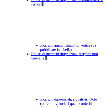
vertice
4
Incarichi amministrativi di vertice (da
pubblicare in tabelle)
Titolari di incarichi dirigenziali (dirigenti non
generali)
1
Incarichi dirigenziali, a qualsiasi titolo
conferiti, ivi inclusi quelli conferiti