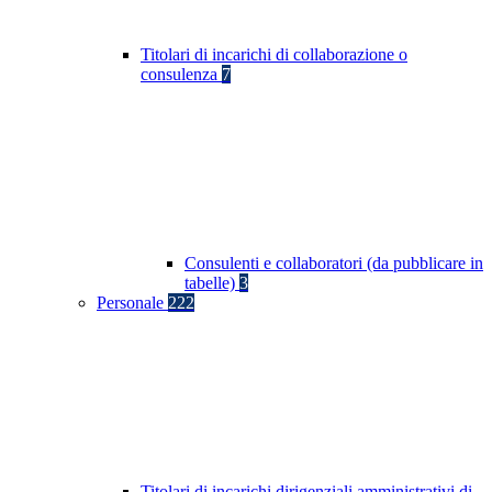
Titolari di incarichi di collaborazione o
consulenza
7
Consulenti e collaboratori (da pubblicare in
tabelle)
3
Personale
222
Titolari di incarichi dirigenziali amministrativi di