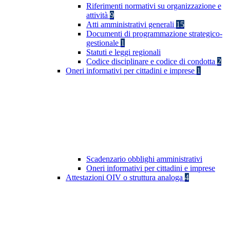
Riferimenti normativi su organizzazione e
attività
9
Atti amministrativi generali
15
Documenti di programmazione strategico-
gestionale
1
Statuti e leggi regionali
Codice disciplinare e codice di condotta
2
Oneri informativi per cittadini e imprese
1
Scadenzario obblighi amministrativi
Oneri informativi per cittadini e imprese
Attestazioni OIV o struttura analoga
4