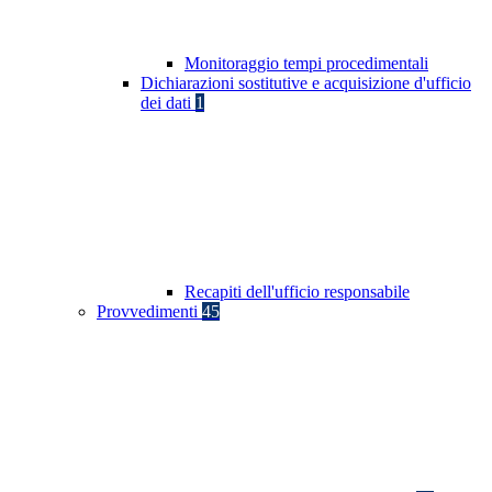
Monitoraggio tempi procedimentali
Dichiarazioni sostitutive e acquisizione d'ufficio
dei dati
1
Recapiti dell'ufficio responsabile
Provvedimenti
45