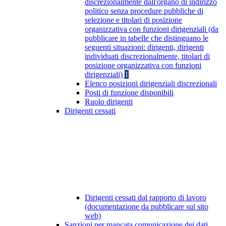
discrezionalmente dall'organo di indirizzo
politico senza procedure pubbliche di
selezione e titolari di posizione
organizzativa con funzioni dirigenziali (da
pubblicare in tabelle che distinguano le
seguenti situazioni: dirigenti, dirigenti
individuati discrezionalmente, titolari di
posizione organizzativa con funzioni
dirigenziali)
1
Elenco posizioni dirigenziali discrezionali
Posti di funzione disponibili
Ruolo dirigenti
Dirigenti cessati
Dirigenti cessati dal rapporto di lavoro
(documentazione da pubblicare sul sito
web)
Sanzioni per mancata comunicazione dei dati