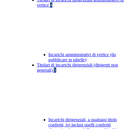
vertice
4
Incarichi amministrativi di vertice (da
pubblicare in tabelle)
Titolari di incarichi dirigenziali (dirigenti non
generali)
1
Incarichi dirigenziali, a qualsiasi titolo
conferiti, ivi inclusi quelli conferiti