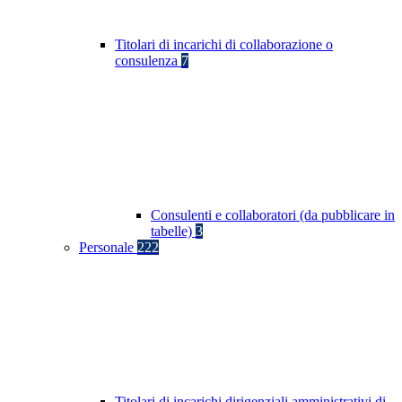
Titolari di incarichi di collaborazione o
consulenza
7
Consulenti e collaboratori (da pubblicare in
tabelle)
3
Personale
222
Titolari di incarichi dirigenziali amministrativi di