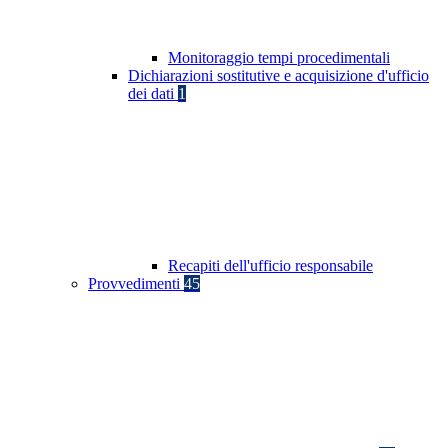
Monitoraggio tempi procedimentali
Dichiarazioni sostitutive e acquisizione d'ufficio
dei dati
1
Recapiti dell'ufficio responsabile
Provvedimenti
45