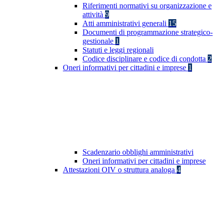
Riferimenti normativi su organizzazione e
attività
9
Atti amministrativi generali
15
Documenti di programmazione strategico-
gestionale
1
Statuti e leggi regionali
Codice disciplinare e codice di condotta
2
Oneri informativi per cittadini e imprese
1
Scadenzario obblighi amministrativi
Oneri informativi per cittadini e imprese
Attestazioni OIV o struttura analoga
4