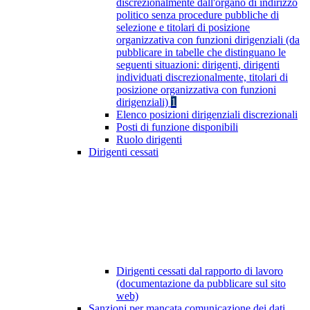
discrezionalmente dall'organo di indirizzo
politico senza procedure pubbliche di
selezione e titolari di posizione
organizzativa con funzioni dirigenziali (da
pubblicare in tabelle che distinguano le
seguenti situazioni: dirigenti, dirigenti
individuati discrezionalmente, titolari di
posizione organizzativa con funzioni
dirigenziali)
1
Elenco posizioni dirigenziali discrezionali
Posti di funzione disponibili
Ruolo dirigenti
Dirigenti cessati
Dirigenti cessati dal rapporto di lavoro
(documentazione da pubblicare sul sito
web)
Sanzioni per mancata comunicazione dei dati