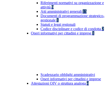
Riferimenti normativi su organizzazione e
attività
9
Atti amministrativi generali
15
Documenti di programmazione strategico-
gestionale
1
Statuti e leggi regionali
Codice disciplinare e codice di condotta
2
Oneri informativi per cittadini e imprese
1
Scadenzario obblighi amministrativi
Oneri informativi per cittadini e imprese
Attestazioni OIV o struttura analoga
4