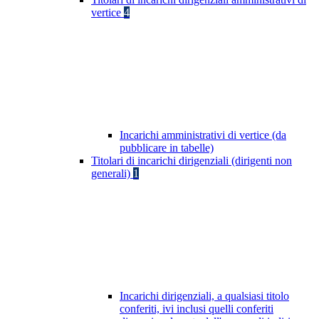
vertice
4
Incarichi amministrativi di vertice (da
pubblicare in tabelle)
Titolari di incarichi dirigenziali (dirigenti non
generali)
1
Incarichi dirigenziali, a qualsiasi titolo
conferiti, ivi inclusi quelli conferiti