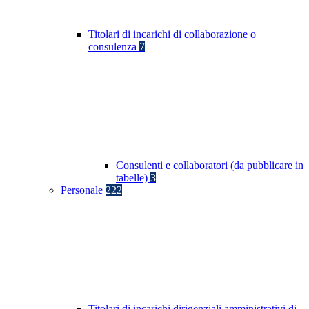
Titolari di incarichi di collaborazione o
consulenza
7
Consulenti e collaboratori (da pubblicare in
tabelle)
3
Personale
222
Titolari di incarichi dirigenziali amministrativi di