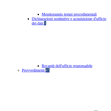
Monitoraggio tempi procedimentali
Dichiarazioni sostitutive e acquisizione d'ufficio
dei dati
1
Recapiti dell'ufficio responsabile
Provvedimenti
45