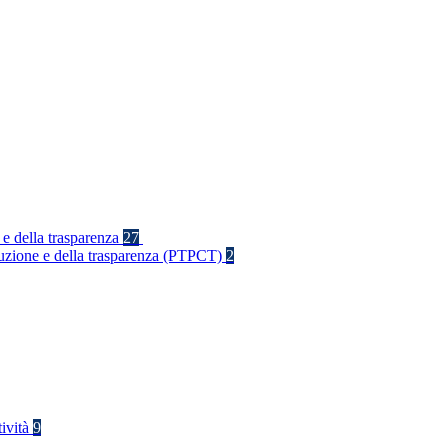
 e della trasparenza
27
rruzione e della trasparenza (PTPCT)
2
tività
9