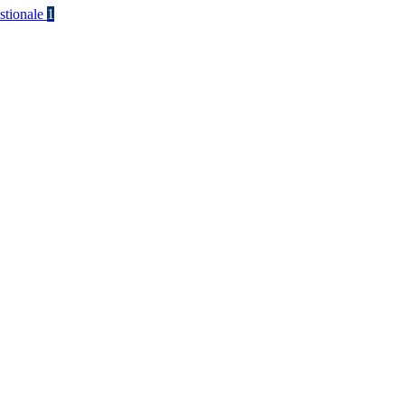
stionale
1